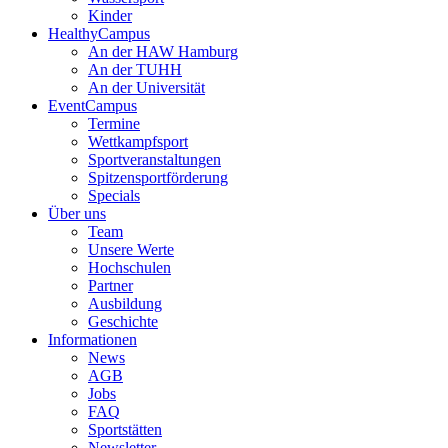
Kinder
HealthyCampus
An der HAW Hamburg
An der TUHH
An der Universität
EventCampus
Termine
Wettkampfsport
Sportveranstaltungen
Spitzensportförderung
Specials
Über uns
Team
Unsere Werte
Hochschulen
Partner
Ausbildung
Geschichte
Informationen
News
AGB
Jobs
FAQ
Sportstätten
Newsletter