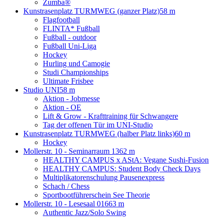
Zumba®
Kunstrasenplatz TURMWEG (ganzer Platz)
58 m
Flagfootball
FLINTA* Fußball
Fußball - outdoor
Fußball Uni-Liga
Hockey
Hurling und Camogie
Studi Championships
Ultimate Frisbee
Studio UNI
58 m
Aktion - Jobmesse
Aktion - OE
Lift & Grow - Krafttraining für Schwangere
Tag der offenen Tür im UNI-Studio
Kunstrasenplatz TURMWEG (halber Platz links)
60 m
Hockey
Mollerstr. 10 - Seminarraum 13
62 m
HEALTHY CAMPUS x AStA: Vegane Sushi-Fusion
HEALTHY CAMPUS: Student Body Check Days
Multiplikatorenschulung Pausenexpress
Schach / Chess
Sportbootführerschein See Theorie
Mollerstr. 10 - Lesesaal 016
63 m
Authentic Jazz/Solo Swing