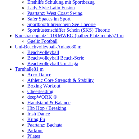
Ersthilfe Schulung mit Sportbezug
Lady Style Latin Fusion
Paartanz: West Coast Swing
Safer Spaces im Sport
Sportbootführerschein See Theorie
Sportküstenschiffer Schein (SKS) Theorie
Kunstrasenplatz TURMWEG (halber Platz rechts)
71 m
Gaelic Football
Uni-Beachvolleyball-Anlage
80 m
Beachvolleyball
Beachvolleyball Beach-Serie
Beachvolleyball Uni-Liga
Turnhalle
81 m
Acro Dance
Athletic Core Strength & Stability
Boxing Workout
Cheerleading
deepWORK ®
Handstand & Balance
Hip Hop / Breaking
Irish Dance
Kung Fu
Paartanz: Bachata
Parkour
Pilates