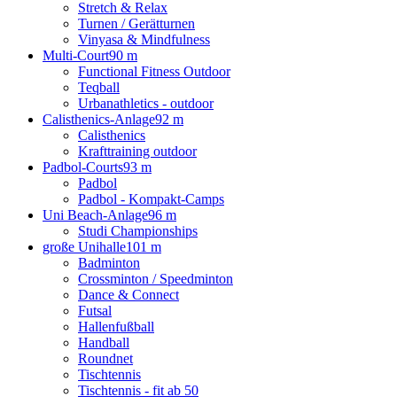
Stretch & Relax
Turnen / Gerätturnen
Vinyasa & Mindfulness
Multi-Court
90 m
Functional Fitness Outdoor
Teqball
Urbanathletics - outdoor
Calisthenics-Anlage
92 m
Calisthenics
Krafttraining outdoor
Padbol-Courts
93 m
Padbol
Padbol - Kompakt-Camps
Uni Beach-Anlage
96 m
Studi Championships
große Unihalle
101 m
Badminton
Crossminton / Speedminton
Dance & Connect
Futsal
Hallenfußball
Handball
Roundnet
Tischtennis
Tischtennis - fit ab 50