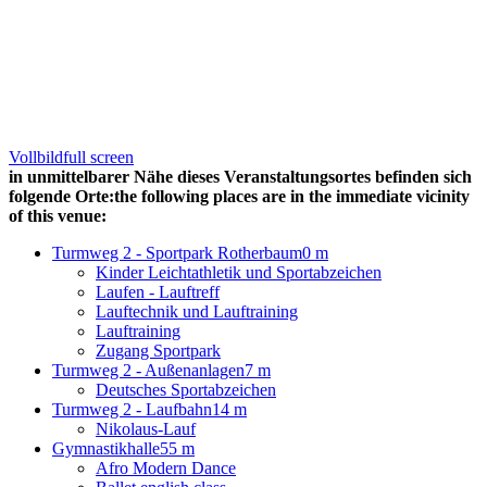
Vollbild
full screen
in unmittelbarer Nähe dieses Veranstaltungsortes befinden sich
folgende Orte:
the following places are in the immediate vicinity
of this venue:
Turmweg 2 - Sportpark Rotherbaum
0 m
Kinder Leichtathletik und Sportabzeichen
Laufen - Lauftreff
Lauftechnik und Lauftraining
Lauftraining
Zugang Sportpark
Turmweg 2 - Außenanlagen
7 m
Deutsches Sportabzeichen
Turmweg 2 - Laufbahn
14 m
Nikolaus-Lauf
Gymnastikhalle
55 m
Afro Modern Dance