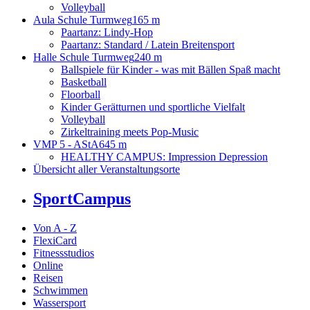
Volleyball
Aula Schule Turmweg
165 m
Paartanz: Lindy-Hop
Paartanz: Standard / Latein Breitensport
Halle Schule Turmweg
240 m
Ballspiele für Kinder - was mit Bällen Spaß macht
Basketball
Floorball
Kinder Gerätturnen und sportliche Vielfalt
Volleyball
Zirkeltraining meets Pop-Music
VMP 5 - AStA
645 m
HEALTHY CAMPUS: Impression Depression
Übersicht aller Veranstaltungsorte
SportCampus
Von A - Z
FlexiCard
Fitnessstudios
Online
Reisen
Schwimmen
Wassersport