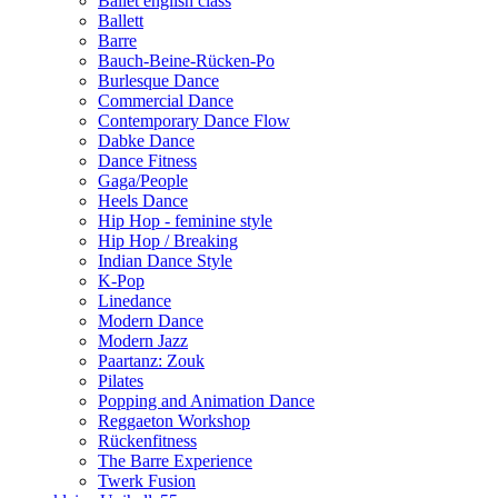
Ballet english class
Ballett
Barre
Bauch-Beine-Rücken-Po
Burlesque Dance
Commercial Dance
Contemporary Dance Flow
Dabke Dance
Dance Fitness
Gaga/People
Heels Dance
Hip Hop - feminine style
Hip Hop / Breaking
Indian Dance Style
K-Pop
Linedance
Modern Dance
Modern Jazz
Paartanz: Zouk
Pilates
Popping and Animation Dance
Reggaeton Workshop
Rückenfitness
The Barre Experience
Twerk Fusion