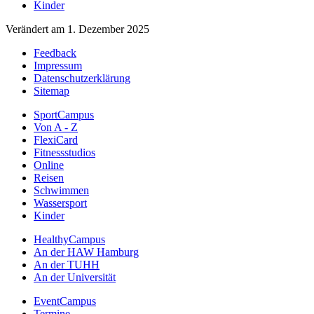
Kinder
Verändert am 1. Dezember 2025
Feedback
Impressum
Datenschutzerklärung
Sitemap
SportCampus
Von A - Z
FlexiCard
Fitnessstudios
Online
Reisen
Schwimmen
Wassersport
Kinder
HealthyCampus
An der HAW Hamburg
An der TUHH
An der Universität
EventCampus
Termine