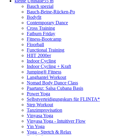
kleine Unihalle
55 m
Bauch spezial
Bauch-Beine-Rücken-Po
Bodyfit
Contemporary Dance
Cross Training
Fatburn Friday
Fitness-Bootcamp
Floorball
Functional Training
HIIT 2000er
Indoor Cycling
Indoor Cycling + Kraft
Jumping® Fitness
Langhantel Workout
Nomad Body Dance Class
Paartanz: Salsa Cubana Basis
Power Yoga
Selbstverteidigungskurs für FLINTA*
Step Workout
Tanzimprovisation
Vinyasa Yoga
Vinyasa Yoga - Intuitiver Flow
Yin Yoga
Yoga - Stretch & Relax