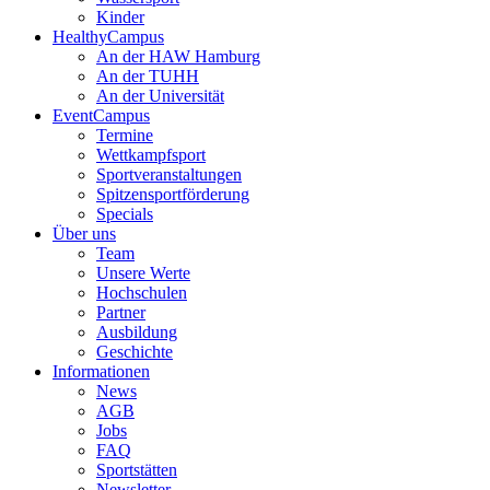
Kinder
HealthyCampus
An der HAW Hamburg
An der TUHH
An der Universität
EventCampus
Termine
Wettkampfsport
Sportveranstaltungen
Spitzensportförderung
Specials
Über uns
Team
Unsere Werte
Hochschulen
Partner
Ausbildung
Geschichte
Informationen
News
AGB
Jobs
FAQ
Sportstätten
Newsletter