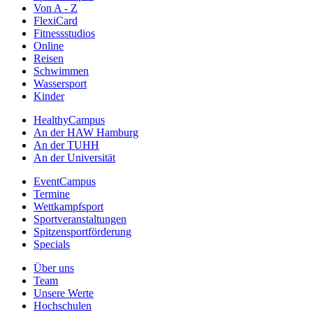
Von A - Z
FlexiCard
Fitnessstudios
Online
Reisen
Schwimmen
Wassersport
Kinder
HealthyCampus
An der HAW Hamburg
An der TUHH
An der Universität
EventCampus
Termine
Wettkampfsport
Sportveranstaltungen
Spitzensportförderung
Specials
Über uns
Team
Unsere Werte
Hochschulen