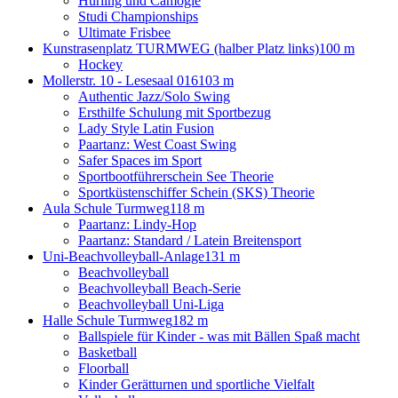
Hurling und Camogie
Studi Championships
Ultimate Frisbee
Kunstrasenplatz TURMWEG (halber Platz links)
100 m
Hockey
Mollerstr. 10 - Lesesaal 016
103 m
Authentic Jazz/Solo Swing
Ersthilfe Schulung mit Sportbezug
Lady Style Latin Fusion
Paartanz: West Coast Swing
Safer Spaces im Sport
Sportbootführerschein See Theorie
Sportküstenschiffer Schein (SKS) Theorie
Aula Schule Turmweg
118 m
Paartanz: Lindy-Hop
Paartanz: Standard / Latein Breitensport
Uni-Beachvolleyball-Anlage
131 m
Beachvolleyball
Beachvolleyball Beach-Serie
Beachvolleyball Uni-Liga
Halle Schule Turmweg
182 m
Ballspiele für Kinder - was mit Bällen Spaß macht
Basketball
Floorball
Kinder Gerätturnen und sportliche Vielfalt