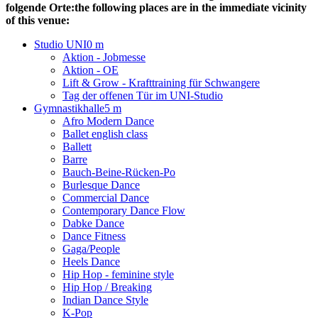
folgende Orte:
the following places are in the immediate vicinity
of this venue:
Studio UNI
0 m
Aktion - Jobmesse
Aktion - OE
Lift & Grow - Krafttraining für Schwangere
Tag der offenen Tür im UNI-Studio
Gymnastikhalle
5 m
Afro Modern Dance
Ballet english class
Ballett
Barre
Bauch-Beine-Rücken-Po
Burlesque Dance
Commercial Dance
Contemporary Dance Flow
Dabke Dance
Dance Fitness
Gaga/People
Heels Dance
Hip Hop - feminine style
Hip Hop / Breaking
Indian Dance Style
K-Pop