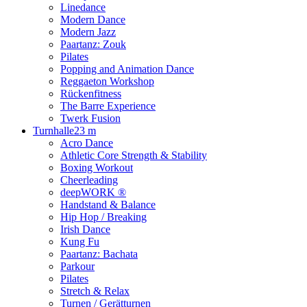
Linedance
Modern Dance
Modern Jazz
Paartanz: Zouk
Pilates
Popping and Animation Dance
Reggaeton Workshop
Rückenfitness
The Barre Experience
Twerk Fusion
Turnhalle
23 m
Acro Dance
Athletic Core Strength & Stability
Boxing Workout
Cheerleading
deepWORK ®
Handstand & Balance
Hip Hop / Breaking
Irish Dance
Kung Fu
Paartanz: Bachata
Parkour
Pilates
Stretch & Relax
Turnen / Gerätturnen