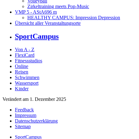
Volleyball
Zirkeltraining meets Pop-Music
VMP 5 - AStA
696 m
HEALTHY CAMPUS: Impression Depression
Übersicht aller Veranstaltungsorte
SportCampus
Von A - Z
FlexiCard
Fitnessstudios
Online
Reisen
Schwimmen
Wassersport
Kinder
Verändert am 1. Dezember 2025
Feedback
Impressum
Datenschutzerklärung
Sitemap
SportCampus