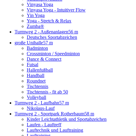
Vinyasa Yoga
Vinyasa Yoga - Intuitiver Flow
Yin Yoga
Yoga - Stretch & Relax
Zumba®
Turmweg 2 - Außenanlagen
56 m
Deutsches Sportabzeichen
große Unihalle
57 m
Badminton
Crossminton / Speedminton
Dance & Connect
Futsal
Hallenfußball
Handball
Roundnet
Tischtennis
Tischtennis - fit ab 50
Volleyball
Turmweg 2 - Laufbahn
57 m
Nikolaus-Lauf
Turmweg 2 - Sportpark Rotherbaum
58 m
Kinder Leichtathletik und Sportabzeichen
Laufen - Lauftreff
Lauftechnik und Lauftraining
Lauftraining