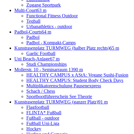
Zugang Sportpark
Multi-Court
63 m
Functional Fitness Outdoor
Teqball
Urbanathletics - outdoor
Padbol-Courts
64 m
Padbol
Padbol - Kompakt-Camps
Kunstrasenplatz TURMWEG (halber Platz rechts)
65 m
Gaelic Football
Uni Beach-Anlage
67 m
Studi Championships
Mollerstr. 10 - Seminarraum 13
90 m
HEALTHY CAMPUS x AStA: Vegane Sushi-Fusion
HEALTHY CAMPUS: Student Body Check Days
Multiplikatorenschulung Pausenexpress
Schach / Chess
Sportbootführerschein See Theorie
Kunstrasenplatz TURMWEG (ganzer Platz)
91 m
Flagfootball
FLINTA* Fußball
Fußball - outdoor
Fußball Uni-Liga
Hockey