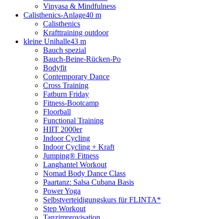
Vinyasa & Mindfulness
Calisthenics-Anlage
40 m
Calisthenics
Krafttraining outdoor
kleine Unihalle
43 m
Bauch spezial
Bauch-Beine-Rücken-Po
Bodyfit
Contemporary Dance
Cross Training
Fatburn Friday
Fitness-Bootcamp
Floorball
Functional Training
HIIT 2000er
Indoor Cycling
Indoor Cycling + Kraft
Jumping® Fitness
Langhantel Workout
Nomad Body Dance Class
Paartanz: Salsa Cubana Basis
Power Yoga
Selbstverteidigungskurs für FLINTA*
Step Workout
Tanzimprovisation