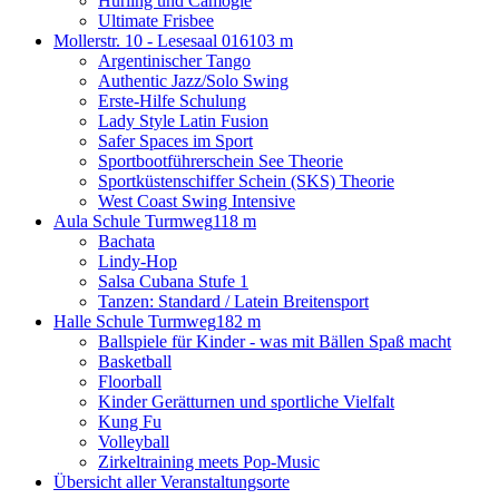
Hurling und Camogie
Ultimate Frisbee
Mollerstr. 10 - Lesesaal 016
103 m
Argentinischer Tango
Authentic Jazz/Solo Swing
Erste-Hilfe Schulung
Lady Style Latin Fusion
Safer Spaces im Sport
Sportbootführerschein See Theorie
Sportküstenschiffer Schein (SKS) Theorie
West Coast Swing Intensive
Aula Schule Turmweg
118 m
Bachata
Lindy-Hop
Salsa Cubana Stufe 1
Tanzen: Standard / Latein Breitensport
Halle Schule Turmweg
182 m
Ballspiele für Kinder - was mit Bällen Spaß macht
Basketball
Floorball
Kinder Gerätturnen und sportliche Vielfalt
Kung Fu
Volleyball
Zirkeltraining meets Pop-Music
Übersicht aller Veranstaltungsorte