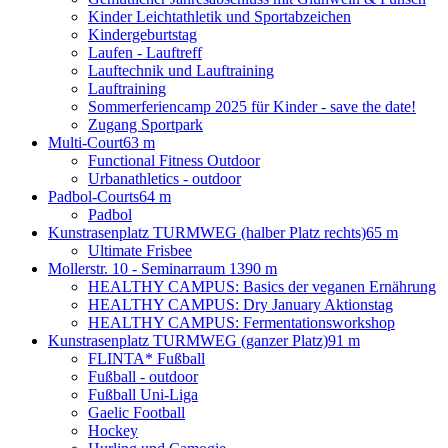
Kinder Leichtathletik und Sportabzeichen
Kindergeburtstag
Laufen - Lauftreff
Lauftechnik und Lauftraining
Lauftraining
Sommerferiencamp 2025 für Kinder - save the date!
Zugang Sportpark
Multi-Court
63 m
Functional Fitness Outdoor
Urbanathletics - outdoor
Padbol-Courts
64 m
Padbol
Kunstrasenplatz TURMWEG (halber Platz rechts)
65 m
Ultimate Frisbee
Mollerstr. 10 - Seminarraum 13
90 m
HEALTHY CAMPUS: Basics der veganen Ernährung
HEALTHY CAMPUS: Dry January Aktionstag
HEALTHY CAMPUS: Fermentationsworkshop
Kunstrasenplatz TURMWEG (ganzer Platz)
91 m
FLINTA* Fußball
Fußball - outdoor
Fußball Uni-Liga
Gaelic Football
Hockey