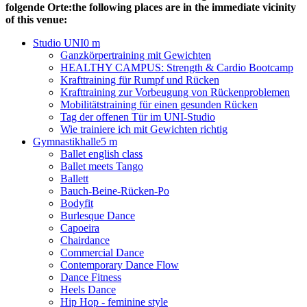
folgende Orte:
the following places are in the immediate vicinity
of this venue:
Studio UNI
0 m
Ganzkörpertraining mit Gewichten
HEALTHY CAMPUS: Strength & Cardio Bootcamp
Krafttraining für Rumpf und Rücken
Krafttraining zur Vorbeugung von Rückenproblemen
Mobilitätstraining für einen gesunden Rücken
Tag der offenen Tür im UNI-Studio
Wie trainiere ich mit Gewichten richtig
Gymnastikhalle
5 m
Ballet english class
Ballet meets Tango
Ballett
Bauch-Beine-Rücken-Po
Bodyfit
Burlesque Dance
Capoeira
Chairdance
Commercial Dance
Contemporary Dance Flow
Dance Fitness
Heels Dance
Hip Hop - feminine style