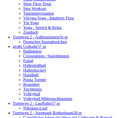
Slow Flow Yoga
Step Workout
Tanzimprovisation
Vinyasa Yoga - Intuitiver Flow
Yin Yoga
Yoga - Stretch & Relax
Zumba®
Turmweg 2 - Außenanlagen
56 m
Deutsches Sportabzeichen
große Unihalle
57 m
Badminton
Crossminton / Speedminton
Futsal
Hallenfußball
Hallenhockey
Handball
Piasta Turnier
Roundnet
Tischtennis
Volleyball
Volleyball Mitternachtsturnier
Turmweg 2 - Laufbahn
57 m
Nikolaus-Lauf
Turmweg 2 - Sportpark Rotherbaum
58 m
Gemütlicher Jahresabschluss mit Glühwein & Punsch