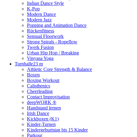
Indian Dance Style
K-Pop
Modern Dance
Modern Jazz
Popping and Animation Dance
Rückenfitness
Sensual Floorwork
Strong Spirals - Ropeflow
Twerk Fusion
Urban Hip Hop / Breaking
Vinyasa Yoga
Turnhalle
23 m
Athletic Core Strength & Balance
Boxen
Boxing Workout
Calisthenics
Cheerleading
Contact Improvisation
deepWORK ®
Handstand lernen
Irish Dance
Kickboxen (K1)
Kinder-Turnen
Kindergeburtstag bis 15 Kinder
Parkour