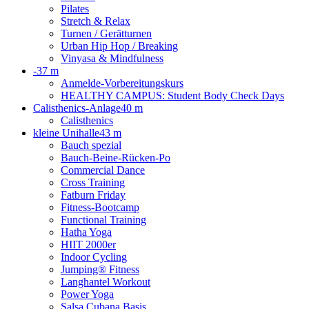
Pilates
Stretch & Relax
Turnen / Gerätturnen
Urban Hip Hop / Breaking
Vinyasa & Mindfulness
-
37 m
Anmelde-Vorbereitungskurs
HEALTHY CAMPUS: Student Body Check Days
Calisthenics-Anlage
40 m
Calisthenics
kleine Unihalle
43 m
Bauch spezial
Bauch-Beine-Rücken-Po
Commercial Dance
Cross Training
Fatburn Friday
Fitness-Bootcamp
Functional Training
Hatha Yoga
HIIT 2000er
Indoor Cycling
Jumping® Fitness
Langhantel Workout
Power Yoga
Salsa Cubana Basis