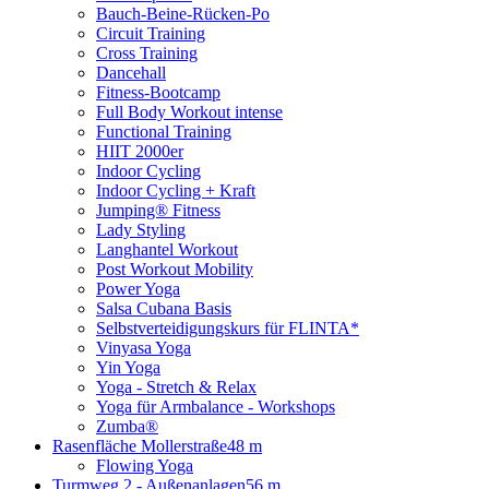
Bauch-Beine-Rücken-Po
Circuit Training
Cross Training
Dancehall
Fitness-Bootcamp
Full Body Workout intense
Functional Training
HIIT 2000er
Indoor Cycling
Indoor Cycling + Kraft
Jumping® Fitness
Lady Styling
Langhantel Workout
Post Workout Mobility
Power Yoga
Salsa Cubana Basis
Selbstverteidigungskurs für FLINTA*
Vinyasa Yoga
Yin Yoga
Yoga - Stretch & Relax
Yoga für Armbalance - Workshops
Zumba®
Rasenfläche Mollerstraße
48 m
Flowing Yoga
Turmweg 2 - Außenanlagen
56 m