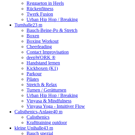
Reggaeton in Heels
Rückenfitness
Twerk Fusion
Urban Hip Hop / Breaking
Turnhalle
23 m
Bauch-Beine-Po & Stretch
Boxen
Boxing Workout
Cheerleading
Contact Improvisation
deepWORK ®
Handstand lernen
Kickboxen (K1)
Parkour
Pilates
Stretch & Relax
Turnen / Gerätturnen
Urban Hip Hop / Breaking
Vinyasa & Mindfulness
Vinyasa Yoga - Intuitiver Flow
Calisthenics-Anlage
40 m
Calisthenics
Krafttraining outdoor
kleine Unihalle
43 m
Bauch spezial