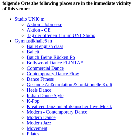
folgende Orte:
the following places are in the immediate vicinity
of this venue:
Studio UNI
0 m
Aktion - Jobmesse
Aktion - OE
Tag der offenen Tür im UNI-Studio
Gymnastikhalle
5 m
Ballet english class
Ballett
Bauch-Beine-Rücken-Po
Bollywood Dance FLINTA*
Commercial Dance
Contemporary Dance Flow
Dance Fitness
Gesunde Außenrotation & funktionelle Kraft
Heels Dance
Indian Dance Style
K-Pop
Kreativer Tanz mit afrikanischer Live-Musik
Modern - Contemporary Dance
Modern Dance
Modern Jazz
Movement
Pilates