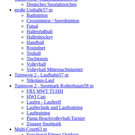
Deutsches Sportabzeichen
große Unihalle
57 m
Badminton
Crossminton / Speedminton
Futsal
Hallenfußball
Hallenhockey
Handball
Roundnet
Teqball
Tischtennis
Volleyball
Volleyball Mitternachtsturnier
Turmweg 2 - Laufbahn
57 m
Nikolaus-Lauf
Turmweg 2 - Sportpark Rotherbaum
58 m
FRS MWT TUHH
HWI Cup
Laufen - Lauftreff
Lauftechnik und Lauftraining
Lauftraining
Piasta Beachvolleyball-Turnier
Zugang Sportpark
Multi-Court
63 m
Functional Fitness Outdoor