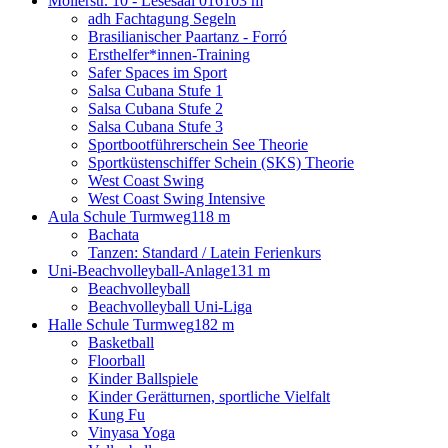
Mollerstr. 10 - Lesesaal 016
103 m
adh Fachtagung Segeln
Brasilianischer Paartanz - Forró
Ersthelfer*innen-Training
Safer Spaces im Sport
Salsa Cubana Stufe 1
Salsa Cubana Stufe 2
Salsa Cubana Stufe 3
Sportbootführerschein See Theorie
Sportküstenschiffer Schein (SKS) Theorie
West Coast Swing
West Coast Swing Intensive
Aula Schule Turmweg
118 m
Bachata
Tanzen: Standard / Latein Ferienkurs
Uni-Beachvolleyball-Anlage
131 m
Beachvolleyball
Beachvolleyball Uni-Liga
Halle Schule Turmweg
182 m
Basketball
Floorball
Kinder Ballspiele
Kinder Gerätturnen, sportliche Vielfalt
Kung Fu
Vinyasa Yoga