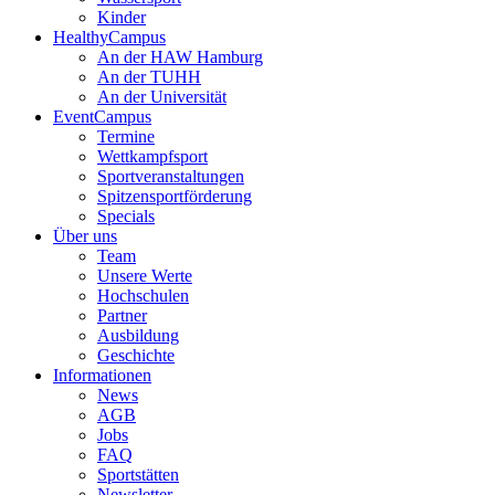
Kinder
HealthyCampus
An der HAW Hamburg
An der TUHH
An der Universität
EventCampus
Termine
Wettkampfsport
Sportveranstaltungen
Spitzensportförderung
Specials
Über uns
Team
Unsere Werte
Hochschulen
Partner
Ausbildung
Geschichte
Informationen
News
AGB
Jobs
FAQ
Sportstätten
Newsletter