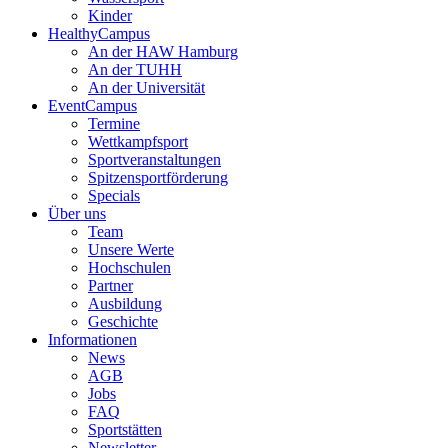
Kinder
HealthyCampus
An der HAW Hamburg
An der TUHH
An der Universität
EventCampus
Termine
Wettkampfsport
Sportveranstaltungen
Spitzensportförderung
Specials
Über uns
Team
Unsere Werte
Hochschulen
Partner
Ausbildung
Geschichte
Informationen
News
AGB
Jobs
FAQ
Sportstätten
Newsletter