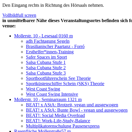
Den Eingang rechts in Richtung des Hörsaals nehmen.
Vollbild
full screen
in unmittelbarer Nähe dieses Veranstaltungsortes befinden sich f
venue:
Mollerstr. 10 - Lesesaal 016
0 m
adh Fachtagung Segeln
Brasilianischer Paartanz - Forró
Ersthelfer*innen-Training
Safer Spaces im Sport
Salsa Cubana Stufe 1
Salsa Cubana Stufe 2
Salsa Cubana Stufe 3
Sportbootführerschein See Theorie
Sportküstenschiffer Schein (SKS) Theorie
West Coast Swing
West Coast Swing Intensive
Mollerstr. 10 - Seminarraum 13
21 m
BEAT! x AStA: Brotzeit, vegan und ausgewogen
BEAT! x AStA: Bunte Bowl - vegan und ausgewogen
BEAT!: Social Media Overload
BEAT!: Work-Life-Study-Balance
Multiplikatorenschulung Pausenexpress
Rasenfläche Mollerstraße
57 m