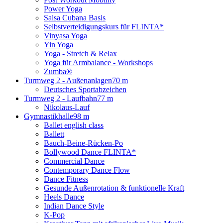
Power Yoga
Salsa Cubana Basis
Selbstverteidigungskurs für FLINTA*
Vinyasa Yoga
Yin Yoga
Yoga - Stretch & Relax
Yoga für Armbalance - Workshops
Zumba®
Turmweg 2 - Außenanlagen
70 m
Deutsches Sportabzeichen
Turmweg 2 - Laufbahn
77 m
Nikolaus-Lauf
Gymnastikhalle
98 m
Ballet english class
Ballett
Bauch-Beine-Rücken-Po
Bollywood Dance FLINTA*
Commercial Dance
Contemporary Dance Flow
Dance Fitness
Gesunde Außenrotation & funktionelle Kraft
Heels Dance
Indian Dance Style
K-Pop