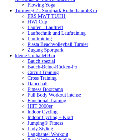
Flowing Yoga
Turmweg 2 - Sportpark Rotherbaum
63 m
FRS MWT TUHH
HWI Cup
Laufen - Lauftreff
Lauftechnik und Lauftraining
Lauftraining
Piasta Beachvolleyball-Turnier
Zugang Sportpark
kleine Unihalle
69 m
Bauch spezial
Bauch-Beine-Rücken-Po
Circuit Training
Cross Training
Dancehall
Fitness-Bootcamp
Full Body Workout intense
Functional Training
HIIT 2000er
Indoor Cycling
Indoor Cycling + Kraft
Jumping® Fitness
Lady Styling
Langhantel Workout
Post Workout Mobility