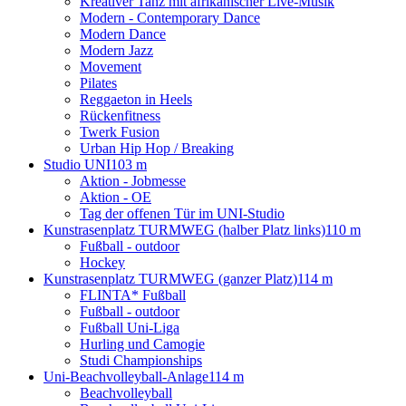
Kreativer Tanz mit afrikanischer Live-Musik
Modern - Contemporary Dance
Modern Dance
Modern Jazz
Movement
Pilates
Reggaeton in Heels
Rückenfitness
Twerk Fusion
Urban Hip Hop / Breaking
Studio UNI
103 m
Aktion - Jobmesse
Aktion - OE
Tag der offenen Tür im UNI-Studio
Kunstrasenplatz TURMWEG (halber Platz links)
110 m
Fußball - outdoor
Hockey
Kunstrasenplatz TURMWEG (ganzer Platz)
114 m
FLINTA* Fußball
Fußball - outdoor
Fußball Uni-Liga
Hurling und Camogie
Studi Championships
Uni-Beachvolleyball-Anlage
114 m
Beachvolleyball