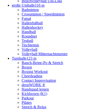
Beachvolleyball Uni-Liga
große Unihalle
116 m
Badminton
Crossminton / Speedminton
Futsal
Hallenfußball
Hallenhockey
Handball
Roundnet
Teqball
Tischtennis
Volleyball
Volleyball Mitternachtsturnier
Turnhalle
123 m
Bauch-Beine-Po & Stretch
Boxen
Boxing Workout
Cheerleading
Contact Improvisation
deepWORK ®
Handstand lernen
Kickboxen (K1)
Parkour
Pilates
Stretch & Relax