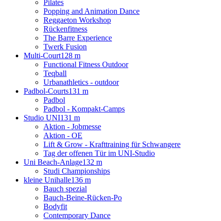
Pilates
Popping and Animation Dance
Reggaeton Workshop
Rückenfitness
The Barre Experience
Twerk Fusion
Multi-Court
128 m
Functional Fitness Outdoor
Teqball
Urbanathletics - outdoor
Padbol-Courts
131 m
Padbol
Padbol - Kompakt-Camps
Studio UNI
131 m
Aktion - Jobmesse
Aktion - OE
Lift & Grow - Krafttraining für Schwangere
Tag der offenen Tür im UNI-Studio
Uni Beach-Anlage
132 m
Studi Championships
kleine Unihalle
136 m
Bauch spezial
Bauch-Beine-Rücken-Po
Bodyfit
Contemporary Dance