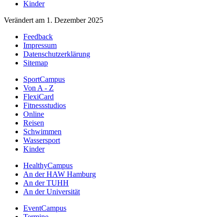
Kinder
Verändert am 1. Dezember 2025
Feedback
Impressum
Datenschutzerklärung
Sitemap
SportCampus
Von A - Z
FlexiCard
Fitnessstudios
Online
Reisen
Schwimmen
Wassersport
Kinder
HealthyCampus
An der HAW Hamburg
An der TUHH
An der Universität
EventCampus
Termine