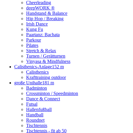
Cheerleading
deepWORK ®
Handstand & Balance
Hip Hop / Breaking
Irish Dance
Kung Fu
Paartanz: Bachata
Parkour
Pilates
Stretch & Relax
Turnen / Gerätturnen
Vinyasa & Mindfulness
Calisthenics-Anlage
152 m
Calisthenics
Krafttraining outdoor
große Unihalle
181 m
Badminton
Crossminton / Speedminton
Dance & Connect
Futsal
Hallenfußball
Handball
Roundnet
Tischtennis
Tischtennis - fit ab 50