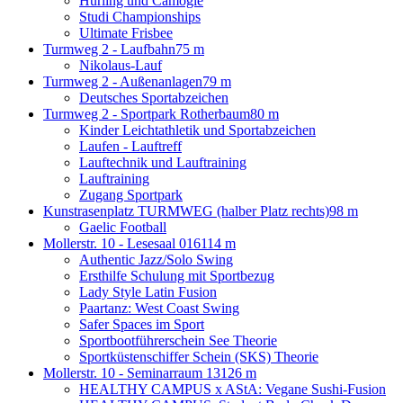
Hurling und Camogie
Studi Championships
Ultimate Frisbee
Turmweg 2 - Laufbahn
75 m
Nikolaus-Lauf
Turmweg 2 - Außenanlagen
79 m
Deutsches Sportabzeichen
Turmweg 2 - Sportpark Rotherbaum
80 m
Kinder Leichtathletik und Sportabzeichen
Laufen - Lauftreff
Lauftechnik und Lauftraining
Lauftraining
Zugang Sportpark
Kunstrasenplatz TURMWEG (halber Platz rechts)
98 m
Gaelic Football
Mollerstr. 10 - Lesesaal 016
114 m
Authentic Jazz/Solo Swing
Ersthilfe Schulung mit Sportbezug
Lady Style Latin Fusion
Paartanz: West Coast Swing
Safer Spaces im Sport
Sportbootführerschein See Theorie
Sportküstenschiffer Schein (SKS) Theorie
Mollerstr. 10 - Seminarraum 13
126 m
HEALTHY CAMPUS x AStA: Vegane Sushi-Fusion