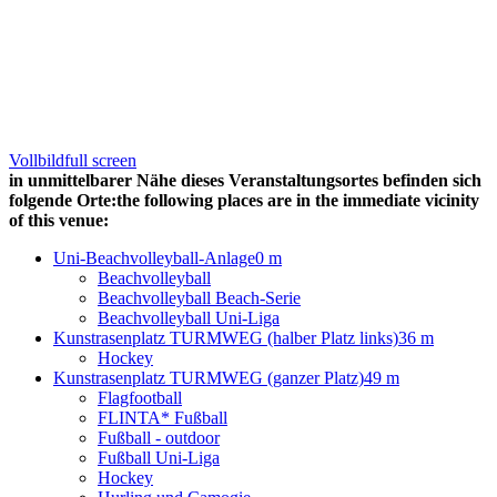
Vollbild
full screen
in unmittelbarer Nähe dieses Veranstaltungsortes befinden sich
folgende Orte:
the following places are in the immediate vicinity
of this venue:
Uni-Beachvolleyball-Anlage
0 m
Beachvolleyball
Beachvolleyball Beach-Serie
Beachvolleyball Uni-Liga
Kunstrasenplatz TURMWEG (halber Platz links)
36 m
Hockey
Kunstrasenplatz TURMWEG (ganzer Platz)
49 m
Flagfootball
FLINTA* Fußball
Fußball - outdoor
Fußball Uni-Liga
Hockey