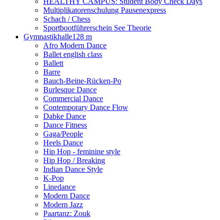
HEALTHY CAMPUS: Student Body Check Days
Multiplikatorenschulung Pausenexpress
Schach / Chess
Sportbootführerschein See Theorie
Gymnastikhalle
128 m
Afro Modern Dance
Ballet english class
Ballett
Barre
Bauch-Beine-Rücken-Po
Burlesque Dance
Commercial Dance
Contemporary Dance Flow
Dabke Dance
Dance Fitness
Gaga/People
Heels Dance
Hip Hop - feminine style
Hip Hop / Breaking
Indian Dance Style
K-Pop
Linedance
Modern Dance
Modern Jazz
Paartanz: Zouk