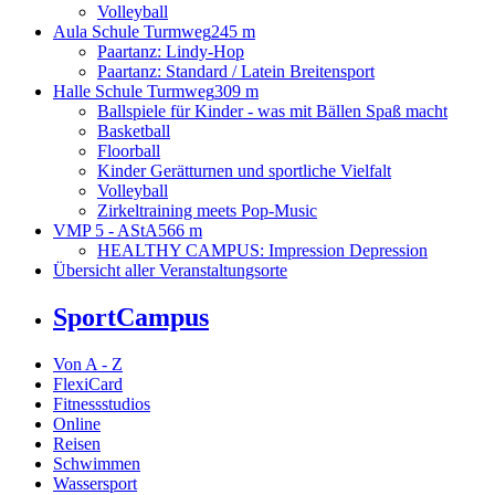
Volleyball
Aula Schule Turmweg
245 m
Paartanz: Lindy-Hop
Paartanz: Standard / Latein Breitensport
Halle Schule Turmweg
309 m
Ballspiele für Kinder - was mit Bällen Spaß macht
Basketball
Floorball
Kinder Gerätturnen und sportliche Vielfalt
Volleyball
Zirkeltraining meets Pop-Music
VMP 5 - AStA
566 m
HEALTHY CAMPUS: Impression Depression
Übersicht aller Veranstaltungsorte
SportCampus
Von A - Z
FlexiCard
Fitnessstudios
Online
Reisen
Schwimmen
Wassersport