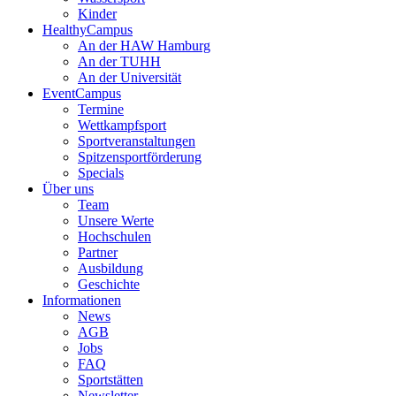
Kinder
HealthyCampus
An der HAW Hamburg
An der TUHH
An der Universität
EventCampus
Termine
Wettkampfsport
Sportveranstaltungen
Spitzensportförderung
Specials
Über uns
Team
Unsere Werte
Hochschulen
Partner
Ausbildung
Geschichte
Informationen
News
AGB
Jobs
FAQ
Sportstätten
Newsletter