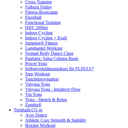
Cross Training
Fatburn Friday
Fitness-Bootcamp
Floorball
Functional Training
HIIT 2000er
Indoor Cycling
Indoor Cycling + Kraft
Jumping® Fitness
Langhantel Workout
Nomad Body Dance Class
Paartanz: Salsa Cubana Basis
Power Yoga
Selbstverteidigungskurs für FLINTA*
Step Workout
Tanzimprovisation
Vinyasa Yoga
Vinyasa Yoga - Intuitiver Flow
Yin Yoga
Yoga - Stretch & Relax
Zumba®
Turnhalle
151 m
Acro Dance
Athletic Core Strength & Stability
Boxing Workout