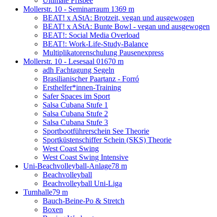
Ultimate Frisbee
Mollerstr. 10 - Seminarraum 13
69 m
BEAT! x AStA: Brotzeit, vegan und ausgewogen
BEAT! x AStA: Bunte Bowl - vegan und ausgewogen
BEAT!: Social Media Overload
BEAT!: Work-Life-Study-Balance
Multiplikatorenschulung Pausenexpress
Mollerstr. 10 - Lesesaal 016
70 m
adh Fachtagung Segeln
Brasilianischer Paartanz - Forró
Ersthelfer*innen-Training
Safer Spaces im Sport
Salsa Cubana Stufe 1
Salsa Cubana Stufe 2
Salsa Cubana Stufe 3
Sportbootführerschein See Theorie
Sportküstenschiffer Schein (SKS) Theorie
West Coast Swing
West Coast Swing Intensive
Uni-Beachvolleyball-Anlage
78 m
Beachvolleyball
Beachvolleyball Uni-Liga
Turnhalle
79 m
Bauch-Beine-Po & Stretch
Boxen