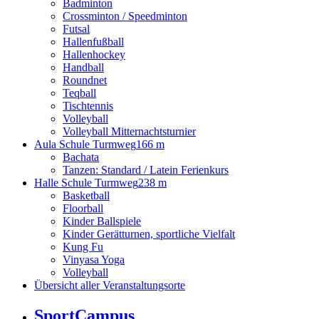
Badminton
Crossminton / Speedminton
Futsal
Hallenfußball
Hallenhockey
Handball
Roundnet
Teqball
Tischtennis
Volleyball
Volleyball Mitternachtsturnier
Aula Schule Turmweg
166 m
Bachata
Tanzen: Standard / Latein Ferienkurs
Halle Schule Turmweg
238 m
Basketball
Floorball
Kinder Ballspiele
Kinder Gerätturnen, sportliche Vielfalt
Kung Fu
Vinyasa Yoga
Volleyball
Übersicht aller Veranstaltungsorte
SportCampus