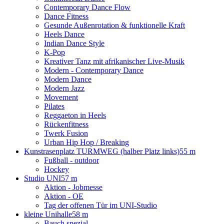
Contemporary Dance Flow
Dance Fitness
Gesunde Außenrotation & funktionelle Kraft
Heels Dance
Indian Dance Style
K-Pop
Kreativer Tanz mit afrikanischer Live-Musik
Modern - Contemporary Dance
Modern Dance
Modern Jazz
Movement
Pilates
Reggaeton in Heels
Rückenfitness
Twerk Fusion
Urban Hip Hop / Breaking
Kunstrasenplatz TURMWEG (halber Platz links)
55 m
Fußball - outdoor
Hockey
Studio UNI
57 m
Aktion - Jobmesse
Aktion - OE
Tag der offenen Tür im UNI-Studio
kleine Unihalle
58 m
Bauch spezial