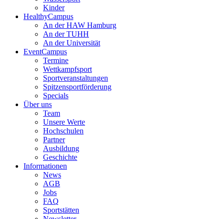
Kinder
HealthyCampus
An der HAW Hamburg
An der TUHH
An der Universität
EventCampus
Termine
Wettkampfsport
Sportveranstaltungen
Spitzensportförderung
Specials
Über uns
Team
Unsere Werte
Hochschulen
Partner
Ausbildung
Geschichte
Informationen
News
AGB
Jobs
FAQ
Sportstätten
Newsletter