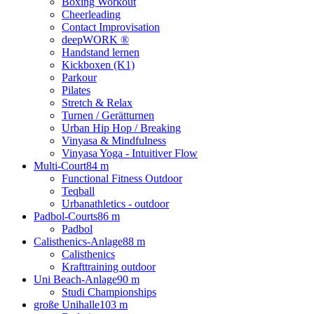
Boxing Workout
Cheerleading
Contact Improvisation
deepWORK ®
Handstand lernen
Kickboxen (K1)
Parkour
Pilates
Stretch & Relax
Turnen / Gerätturnen
Urban Hip Hop / Breaking
Vinyasa & Mindfulness
Vinyasa Yoga - Intuitiver Flow
Multi-Court
84 m
Functional Fitness Outdoor
Teqball
Urbanathletics - outdoor
Padbol-Courts
86 m
Padbol
Calisthenics-Anlage
88 m
Calisthenics
Krafttraining outdoor
Uni Beach-Anlage
90 m
Studi Championships
große Unihalle
103 m