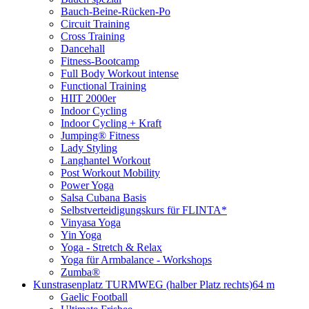
Bauch-Beine-Rücken-Po
Circuit Training
Cross Training
Dancehall
Fitness-Bootcamp
Full Body Workout intense
Functional Training
HIIT 2000er
Indoor Cycling
Indoor Cycling + Kraft
Jumping® Fitness
Lady Styling
Langhantel Workout
Post Workout Mobility
Power Yoga
Salsa Cubana Basis
Selbstverteidigungskurs für FLINTA*
Vinyasa Yoga
Yin Yoga
Yoga - Stretch & Relax
Yoga für Armbalance - Workshops
Zumba®
Kunstrasenplatz TURMWEG (halber Platz rechts)
64 m
Gaelic Football