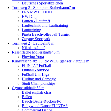
Deutsches Sportabzeichen
Turmweg 2 - Sportpark Rotherbaum
7 m
FRS MWT TUHH
HWI Cup
Laufen - Lauftreff
Lauftechnik und Lauftraining
Lauftraining
Piasta Beachvolleyball-Turnier
Zugang Sportpark
Turmweg 2 - Laufbahn
8 m
Nikolaus-Lauf
Rasenfläche Mollerstraße
45 m
Flowing Yoga
Kunstrasenplatz TURMWEG (ganzer Platz)
52 m
FLINTA* Fußball
Fußball - outdoor
Fußball Uni-Liga
Hurling und Camogie
Studi Championships
Gymnastikhalle
53 m
Ballet english class
Ballett
Bauch-Beine-Rücken-Po
Bollywood Dance FLINTA*
Commercial Dance