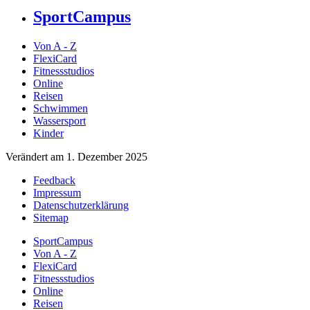
SportCampus
Von A - Z
FlexiCard
Fitnessstudios
Online
Reisen
Schwimmen
Wassersport
Kinder
Verändert am 1. Dezember 2025
Feedback
Impressum
Datenschutzerklärung
Sitemap
SportCampus
Von A - Z
FlexiCard
Fitnessstudios
Online
Reisen