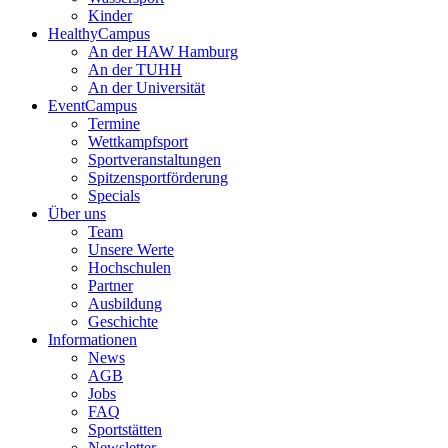
Kinder
HealthyCampus
An der HAW Hamburg
An der TUHH
An der Universität
EventCampus
Termine
Wettkampfsport
Sportveranstaltungen
Spitzensportförderung
Specials
Über uns
Team
Unsere Werte
Hochschulen
Partner
Ausbildung
Geschichte
Informationen
News
AGB
Jobs
FAQ
Sportstätten
Newsletter