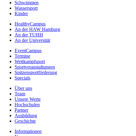
Schwimmen
Wassersport
Kinder
HealthyCampus
An der HAW Hamburg
An der TUHH
An der Universität
EventCampus
Termine
Wettkampfsport
Sportveranstaltungen
Spitzensportförderung
Specials
Über uns
Team
Unsere Werte
Hochschulen
Partner
Ausbildung
Geschichte
Informationen