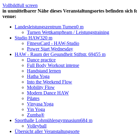
Vollbild
full screen
in unmittelbarer Nähe dieses Veranstaltungsortes befinden sich f
venue:
Landesleistungszentrum Turnen
0 m
Turnen Wettkampfteam / Leistungstraining
Studio HAW
320 m
FitnessCard - HAW-Studio
Power Start Wednesday
HAW - Raum der Gesundheit Stiftstr. 69
455 m
Dance practice
Full Body Workout intense
Handstand lernen
Hatha Yoga
Into the Weekend Flow
Mobility Flow
Modern Dance HAW
Pilates
Vinyasa Yoga
Yin Yoga
Zumba®
Sporthalle Lohmühlengymnasium
684 m
Volleyball
Übersicht aller Veranstaltungsorte