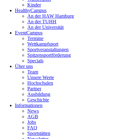
Kinder
HealthyCampus
An der HAW Hamburg
An der TUHH
An der Universität
EventCampus
Termine
Wettkampfsport
Sportveranstaltungen
Spitzensportförderung
Specials
Über uns
Team
Unsere Werte
Hochschulen
Partner
Ausbildung
Geschichte
Informationen
News
AGB
Jobs
FAQ
Sportstätten
Newsletter