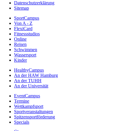
Datenschutzerklärung
Sitemap
SportCampus
Von A - Z
FlexiCard
Fitnessstudios
Online
Reisen
Schwimmen
Wassersport
Kinder
HealthyCampus
An der HAW Hamburg
An der TUHH
An der Universität
EventCampus
Termine
Wettkampfsport
Sportveranstaltungen
Spitzensportförderung
Specials