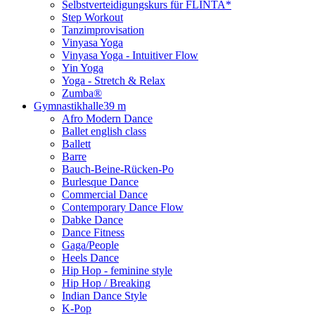
Selbstverteidigungskurs für FLINTA*
Step Workout
Tanzimprovisation
Vinyasa Yoga
Vinyasa Yoga - Intuitiver Flow
Yin Yoga
Yoga - Stretch & Relax
Zumba®
Gymnastikhalle
39 m
Afro Modern Dance
Ballet english class
Ballett
Barre
Bauch-Beine-Rücken-Po
Burlesque Dance
Commercial Dance
Contemporary Dance Flow
Dabke Dance
Dance Fitness
Gaga/People
Heels Dance
Hip Hop - feminine style
Hip Hop / Breaking
Indian Dance Style
K-Pop