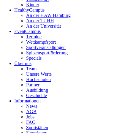
Kinder
HealthyCampus
An der HAW Hamburg
An der TUHH
An der Universität
EventCampus
Termine
Wettkampfsport
Sportveranstaltungen
Spitzensportförderung
Specials
Über uns
Team
Unsere Werte
Hochschulen
Partner
Ausbildung
Geschichte
Informationen
News
AGB
Jobs
FAQ
Sportstätten
Newsletter