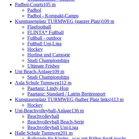
Padbol-Courts
105 m
Padbol
Padbol - Kompakt-Camps
Kunstrasenplatz TURMWEG (ganzer Platz)
109 m
Flagfootball
FLINTA* Fußball
Fußball - outdoor
Fußball Uni-Liga
Hockey
Hurling und Camogie
Studi Championships
Ultimate Frisbee
Uni Beach-Anlage
109 m
Studi Championships
Aula Schule Turmweg
112 m
Paartanz: Lindy-Hop
Paartanz: Standard / Latein Breitensport
Kunstrasenplatz TURMWEG (halber Platz links)
113 m
Hockey
Uni-Beachvolleyball-Anlage
136 m
Beachvolleyball
Beachvolleyball Beach-Serie
Beachvolleyball Uni-Liga
Halle Schule Turmweg
201 m
Ballspiele für Kinder - was mit Bällen Spaß macht