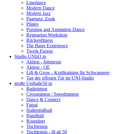
Linedance
Modern Dance
Modern Jazz
Paartanz: Zouk
Pilates
Popping and Animation Dance
Reggaeton Workshop
Rückenfitness
The Barre Experience
Twerk Fusion
Studio UNI
43 m
Aktion - Jobmesse
Aktion - OE
Lift & Grow - Krafttraining für Schwangere
Tag der offenen Tür im UNI-Studio
große Unihalle
50 m
Badminton
Crossminton / Speedminton
Dance & Connect
Futsal
Hallenfußball
Handball
Roundnet
Tischtennis
Tischtennis - fit ab 50