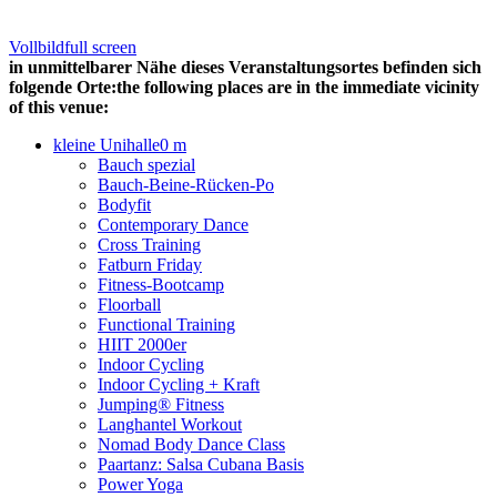
Vollbild
full screen
in unmittelbarer Nähe dieses Veranstaltungsortes befinden sich
folgende Orte:
the following places are in the immediate vicinity
of this venue:
kleine Unihalle
0 m
Bauch spezial
Bauch-Beine-Rücken-Po
Bodyfit
Contemporary Dance
Cross Training
Fatburn Friday
Fitness-Bootcamp
Floorball
Functional Training
HIIT 2000er
Indoor Cycling
Indoor Cycling + Kraft
Jumping® Fitness
Langhantel Workout
Nomad Body Dance Class
Paartanz: Salsa Cubana Basis
Power Yoga