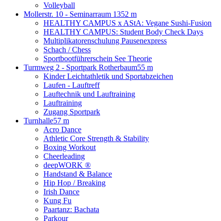
Volleyball
Mollerstr. 10 - Seminarraum 13
52 m
HEALTHY CAMPUS x AStA: Vegane Sushi-Fusion
HEALTHY CAMPUS: Student Body Check Days
Multiplikatorenschulung Pausenexpress
Schach / Chess
Sportbootführerschein See Theorie
Turmweg 2 - Sportpark Rotherbaum
55 m
Kinder Leichtathletik und Sportabzeichen
Laufen - Lauftreff
Lauftechnik und Lauftraining
Lauftraining
Zugang Sportpark
Turnhalle
57 m
Acro Dance
Athletic Core Strength & Stability
Boxing Workout
Cheerleading
deepWORK ®
Handstand & Balance
Hip Hop / Breaking
Irish Dance
Kung Fu
Paartanz: Bachata
Parkour