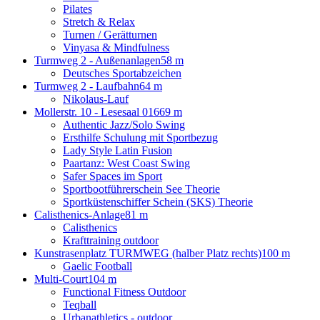
Pilates
Stretch & Relax
Turnen / Gerätturnen
Vinyasa & Mindfulness
Turmweg 2 - Außenanlagen
58 m
Deutsches Sportabzeichen
Turmweg 2 - Laufbahn
64 m
Nikolaus-Lauf
Mollerstr. 10 - Lesesaal 016
69 m
Authentic Jazz/Solo Swing
Ersthilfe Schulung mit Sportbezug
Lady Style Latin Fusion
Paartanz: West Coast Swing
Safer Spaces im Sport
Sportbootführerschein See Theorie
Sportküstenschiffer Schein (SKS) Theorie
Calisthenics-Anlage
81 m
Calisthenics
Krafttraining outdoor
Kunstrasenplatz TURMWEG (halber Platz rechts)
100 m
Gaelic Football
Multi-Court
104 m
Functional Fitness Outdoor
Teqball
Urbanathletics - outdoor