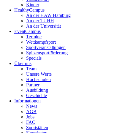
Kinder
HealthyCampus
An der HAW Hamburg
An der TUHH
An der Universität
EventCampus
Termine
Wettkampfsport
Sportveranstaltungen
Spitzensportförderung
Specials
Über uns
Team
Unsere Werte
Hochschulen
Partner
Ausbildung
Geschichte
Informationen
News
AGB
Jobs
FAQ
Sportstätten
Newsletter