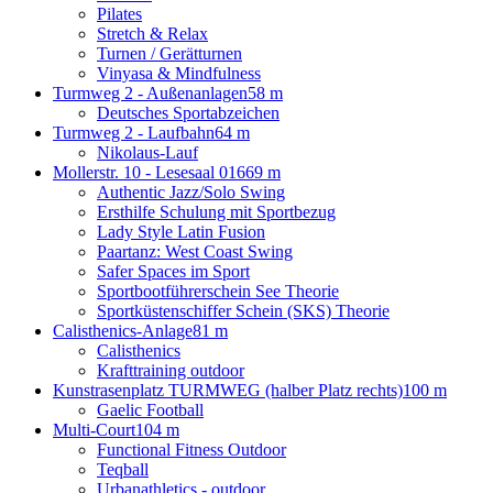
Pilates
Stretch & Relax
Turnen / Gerätturnen
Vinyasa & Mindfulness
Turmweg 2 - Außenanlagen
58 m
Deutsches Sportabzeichen
Turmweg 2 - Laufbahn
64 m
Nikolaus-Lauf
Mollerstr. 10 - Lesesaal 016
69 m
Authentic Jazz/Solo Swing
Ersthilfe Schulung mit Sportbezug
Lady Style Latin Fusion
Paartanz: West Coast Swing
Safer Spaces im Sport
Sportbootführerschein See Theorie
Sportküstenschiffer Schein (SKS) Theorie
Calisthenics-Anlage
81 m
Calisthenics
Krafttraining outdoor
Kunstrasenplatz TURMWEG (halber Platz rechts)
100 m
Gaelic Football
Multi-Court
104 m
Functional Fitness Outdoor
Teqball
Urbanathletics - outdoor