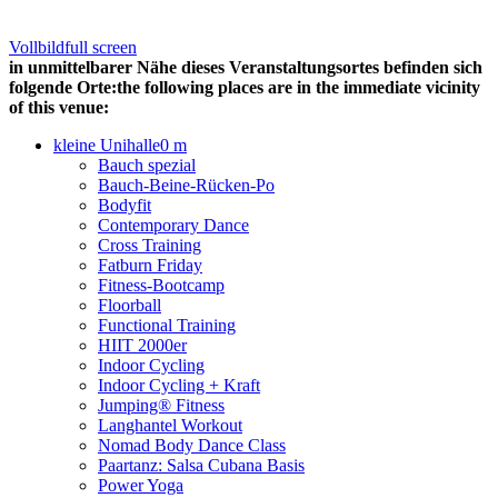
Vollbild
full screen
in unmittelbarer Nähe dieses Veranstaltungsortes befinden sich
folgende Orte:
the following places are in the immediate vicinity
of this venue:
kleine Unihalle
0 m
Bauch spezial
Bauch-Beine-Rücken-Po
Bodyfit
Contemporary Dance
Cross Training
Fatburn Friday
Fitness-Bootcamp
Floorball
Functional Training
HIIT 2000er
Indoor Cycling
Indoor Cycling + Kraft
Jumping® Fitness
Langhantel Workout
Nomad Body Dance Class
Paartanz: Salsa Cubana Basis
Power Yoga