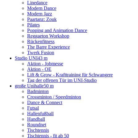
Linedance
Modern Dance
Modern Jazz
Paartanz: Zouk
Pilates
Popping and Animation Dance
Reggaeton Workshop
Rückenfitness
The Barre Experience
Twerk Fusion
Studio UNI
43 m
Aktion - Jobmesse
Aktion - OE
Lift & Grow - Krafttraining für Schwangere
Tag der offenen Tür im UNI-Studio
große Unihalle
50 m
Badminton
Crossminton / Speedminton
Dance & Connect
Futsal
Hallenfußball
Handball
Roundnet
Tischtennis
Tischtennis - fit ab 50