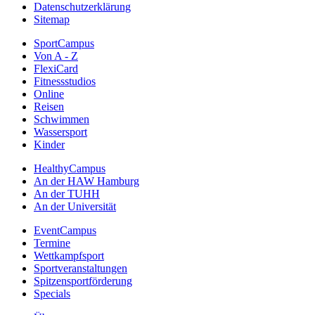
Datenschutzerklärung
Sitemap
SportCampus
Von A - Z
FlexiCard
Fitnessstudios
Online
Reisen
Schwimmen
Wassersport
Kinder
HealthyCampus
An der HAW Hamburg
An der TUHH
An der Universität
EventCampus
Termine
Wettkampfsport
Sportveranstaltungen
Spitzensportförderung
Specials