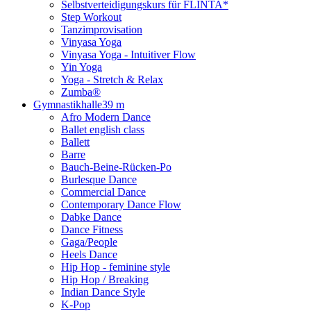
Selbstverteidigungskurs für FLINTA*
Step Workout
Tanzimprovisation
Vinyasa Yoga
Vinyasa Yoga - Intuitiver Flow
Yin Yoga
Yoga - Stretch & Relax
Zumba®
Gymnastikhalle
39 m
Afro Modern Dance
Ballet english class
Ballett
Barre
Bauch-Beine-Rücken-Po
Burlesque Dance
Commercial Dance
Contemporary Dance Flow
Dabke Dance
Dance Fitness
Gaga/People
Heels Dance
Hip Hop - feminine style
Hip Hop / Breaking
Indian Dance Style
K-Pop