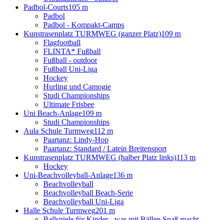
Padbol-Courts
105 m
Padbol
Padbol - Kompakt-Camps
Kunstrasenplatz TURMWEG (ganzer Platz)
109 m
Flagfootball
FLINTA* Fußball
Fußball - outdoor
Fußball Uni-Liga
Hockey
Hurling und Camogie
Studi Championships
Ultimate Frisbee
Uni Beach-Anlage
109 m
Studi Championships
Aula Schule Turmweg
112 m
Paartanz: Lindy-Hop
Paartanz: Standard / Latein Breitensport
Kunstrasenplatz TURMWEG (halber Platz links)
113 m
Hockey
Uni-Beachvolleyball-Anlage
136 m
Beachvolleyball
Beachvolleyball Beach-Serie
Beachvolleyball Uni-Liga
Halle Schule Turmweg
201 m
Ballspiele für Kinder - was mit Bällen Spaß macht