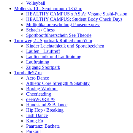
Volleyball
Mollerstr. 10 - Seminarraum 13
52 m
HEALTHY CAMPUS x AStA: Vegane Sushi-Fusion
HEALTHY CAMPUS: Student Body Check Days
Multiplikatorenschulung Pausenexpress
Schach / Chess
Sportbootführerschein See Theorie
Turmweg 2 - Sportpark Rotherbaum
55 m
Kinder Leichtathletik und Sportabzeichen
Laufen - Lauftreff
Lauftechnik und Lauftraining
Lauftraining
Zugang Sportpark
Turnhalle
57 m
Acro Dance
Athletic Core Strength & Stability
Boxing Workout
Cheerleading
deepWORK ®
Handstand & Balance
Hip Hop / Breaking
Irish Dance
Kung Fu
Paartanz: Bachata
Parkour