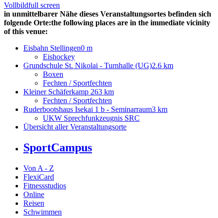
Vollbild
full screen
in unmittelbarer Nähe dieses Veranstaltungsortes befinden sich
folgende Orte:
the following places are in the immediate vicinity
of this venue:
Eisbahn Stellingen
0 m
Eishockey
Grundschule St. Nikolai - Turnhalle (UG)
2.6 km
Boxen
Fechten / Sportfechten
Kleiner Schäferkamp 26
3 km
Fechten / Sportfechten
Ruderbootshaus Isekai 1 b - Seminarraum
3 km
UKW Sprechfunkzeugnis SRC
Übersicht aller Veranstaltungsorte
SportCampus
Von A - Z
FlexiCard
Fitnessstudios
Online
Reisen
Schwimmen