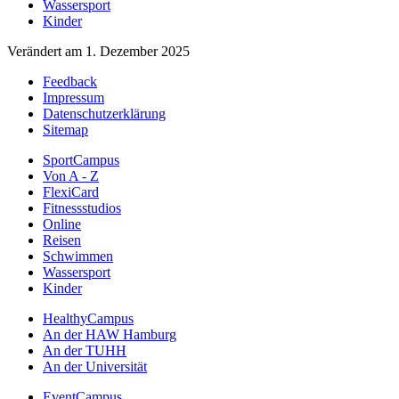
Wassersport
Kinder
Verändert am 1. Dezember 2025
Feedback
Impressum
Datenschutzerklärung
Sitemap
SportCampus
Von A - Z
FlexiCard
Fitnessstudios
Online
Reisen
Schwimmen
Wassersport
Kinder
HealthyCampus
An der HAW Hamburg
An der TUHH
An der Universität
EventCampus