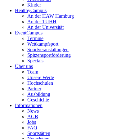
Kinder
HealthyCampus
An der HAW Hamburg
An der TUHH
An der Universität
EventCampus
Termine
Wettkampfsport
Sportveranstaltungen
Spitzensportförderung
Specials
Über uns
Team
Unsere Werte
Hochschulen
Partner
Ausbildung
Geschichte
Informationen
News
AGB
Jobs
FAQ
Sportstätten
Newsletter