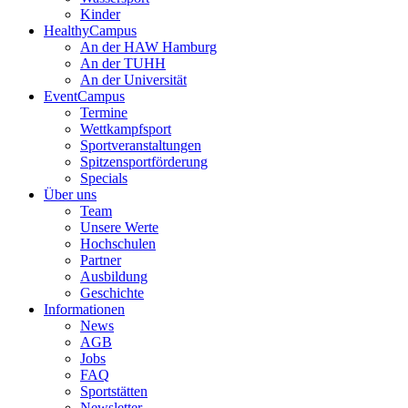
Kinder
HealthyCampus
An der HAW Hamburg
An der TUHH
An der Universität
EventCampus
Termine
Wettkampfsport
Sportveranstaltungen
Spitzensportförderung
Specials
Über uns
Team
Unsere Werte
Hochschulen
Partner
Ausbildung
Geschichte
Informationen
News
AGB
Jobs
FAQ
Sportstätten
Newsletter