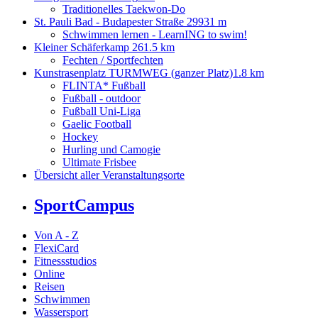
Traditionelles Taekwon-Do
St. Pauli Bad - Budapester Straße 29
931 m
Schwimmen lernen - LearnING to swim!
Kleiner Schäferkamp 26
1.5 km
Fechten / Sportfechten
Kunstrasenplatz TURMWEG (ganzer Platz)
1.8 km
FLINTA* Fußball
Fußball - outdoor
Fußball Uni-Liga
Gaelic Football
Hockey
Hurling und Camogie
Ultimate Frisbee
Übersicht aller Veranstaltungsorte
SportCampus
Von A - Z
FlexiCard
Fitnessstudios
Online
Reisen
Schwimmen
Wassersport