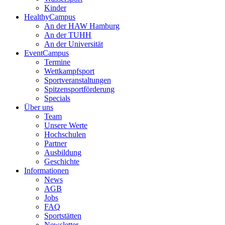
Kinder
HealthyCampus
An der HAW Hamburg
An der TUHH
An der Universität
EventCampus
Termine
Wettkampfsport
Sportveranstaltungen
Spitzensportförderung
Specials
Über uns
Team
Unsere Werte
Hochschulen
Partner
Ausbildung
Geschichte
Informationen
News
AGB
Jobs
FAQ
Sportstätten
Newsletter