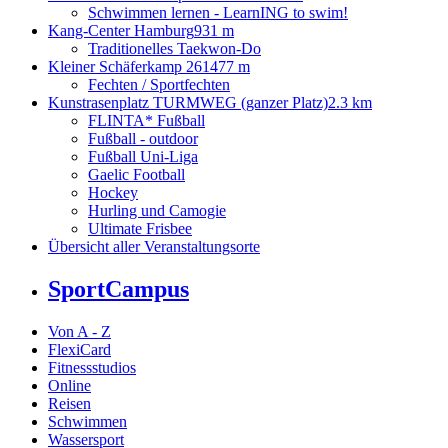
Schwimmen lernen - LearnING to swim!
Kang-Center Hamburg
931 m
Traditionelles Taekwon-Do
Kleiner Schäferkamp 26
1477 m
Fechten / Sportfechten
Kunstrasenplatz TURMWEG (ganzer Platz)
2.3 km
FLINTA* Fußball
Fußball - outdoor
Fußball Uni-Liga
Gaelic Football
Hockey
Hurling und Camogie
Ultimate Frisbee
Übersicht aller Veranstaltungsorte
SportCampus
Von A - Z
FlexiCard
Fitnessstudios
Online
Reisen
Schwimmen
Wassersport