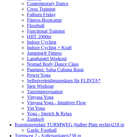
Contemporary Dance
Cross Training
Fatburn Friday
Fitness-Bootcamp
Floorball
Functional Training
HIIT 2000er
Indoor Cycling
Indoor Cycling + Kraft
Jumping® Fitness
Langhantel Workout
Nomad Body Dance Class
Paartanz: Salsa Cubana Basis
Power Yoga
Selbstverteidigungskurs für FLINTA*
Step Workout
Tanzimprovisation
Vinyasa Yoga
Vinyasa Yoga - Intuitiver Flow
Yin Yoga
Yoga - Stretch & Relax
Zumba®
Kunstrasenplatz TURMWEG (halber Platz rechts)
218 m
Gaelic Football
Turmweg 2 - Außenanlagen
238 m