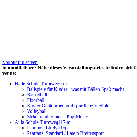
Vollbild
full screen
in unmittelbarer Nähe dieses Veranstaltungsortes befinden sich f
venue:
Halle Schule Turmweg
0 m
Ballspiele für Kinder - was mit Bällen Spaß macht
Basketball
Floorball
Kinder Gerätturnen und sportliche Vielfalt
Volleyball
Zirkeltraining meets Pop-Music
Aula Schule Turmweg
117 m
Paartanz: Lindy-Hop
Paartanz: Standard / Latein Breitensport