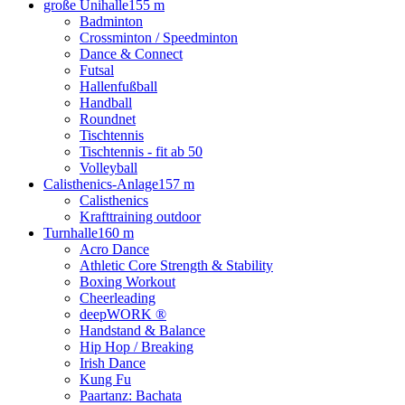
große Unihalle
155 m
Badminton
Crossminton / Speedminton
Dance & Connect
Futsal
Hallenfußball
Handball
Roundnet
Tischtennis
Tischtennis - fit ab 50
Volleyball
Calisthenics-Anlage
157 m
Calisthenics
Krafttraining outdoor
Turnhalle
160 m
Acro Dance
Athletic Core Strength & Stability
Boxing Workout
Cheerleading
deepWORK ®
Handstand & Balance
Hip Hop / Breaking
Irish Dance
Kung Fu
Paartanz: Bachata