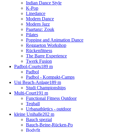
Indian Dance Style
K-Pop
Linedance
Modern Dance
Modern Jazz
Paartanz: Zouk
Pilates
Popping and Animation Dance
Reggaeton Workshop
Rückenfitness
The Barre Experience
Twerk Fusion
Padbol-Courts
189 m
Padbol
Padbol - Kompakt-Camps
Uni Beach-Anlage
189 m
Studi Championships
Multi-Court
191 m
Functional Fitness Outdoor
Teqball
Urbanathletics - outdoor
kleine Unihalle
202 m
Bauch spezial
Bauch-Beine-Rücken-Po
Bodyfit