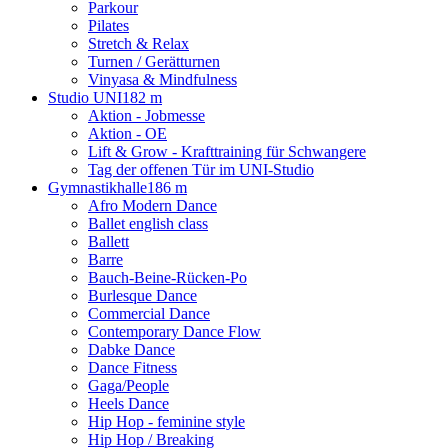
Parkour
Pilates
Stretch & Relax
Turnen / Gerätturnen
Vinyasa & Mindfulness
Studio UNI
182 m
Aktion - Jobmesse
Aktion - OE
Lift & Grow - Krafttraining für Schwangere
Tag der offenen Tür im UNI-Studio
Gymnastikhalle
186 m
Afro Modern Dance
Ballet english class
Ballett
Barre
Bauch-Beine-Rücken-Po
Burlesque Dance
Commercial Dance
Contemporary Dance Flow
Dabke Dance
Dance Fitness
Gaga/People
Heels Dance
Hip Hop - feminine style
Hip Hop / Breaking