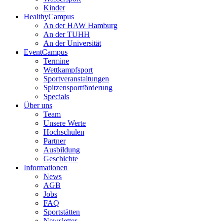
Kinder
HealthyCampus
An der HAW Hamburg
An der TUHH
An der Universität
EventCampus
Termine
Wettkampfsport
Sportveranstaltungen
Spitzensportförderung
Specials
Über uns
Team
Unsere Werte
Hochschulen
Partner
Ausbildung
Geschichte
Informationen
News
AGB
Jobs
FAQ
Sportstätten
Newsletter