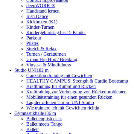
Contact Improvisation
deepWORK ®
Handstand lernen
Irish Dance
Kickboxen (K1)
Kinder-Turnen
Kindergeburtstag bis 15 Kinder
Parkour
Pilates
Stretch & Relax
Turnen / Gerätturnen
Urban Hip Hop / Breaking
Vinyasa & Mindfulness
Studio UNI
182 m
Ganzkörpertraining mit Gewichten
HEALTHY CAMPUS: Strength & Cardio Bootcamp
Krafttraining für Rumpf und Rücken
Krafttraining zur Vorbeugung von Rückenproblemen
Mobilitätstraining für einen gesunden Rücken
Tag der offenen Tür im UNI-Studio
Wie trainiere ich mit Gewichten richtig
Gymnastikhalle
186 m
Ballet english class
Ballet meets Tango
Ballett