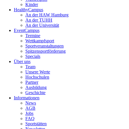
Kinder
HealthyCampus
An der HAW Hamburg
An der TUHH
An der Universität
EventCampus
Termine
Wettkampfsport
Sportveranstaltungen
Spitzensportförderung
Specials
Über uns
Team
Unsere Werte
Hochschulen
Partner
Ausbildung
Geschichte
Informationen
News
AGB
Jobs
FAQ
Sportstätten
Newsletter