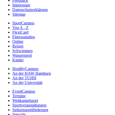
Feedback
Impressum
Datenschutzerklärung
Sitemap
SportCampus
Von A - Z
FlexiCard
Fitnessstudios
Online
Reisen
Schwimmen
Wassersport
Kinder
HealthyCampus
An der HAW Hamburg
An der TUHH
An der Universität
EventCampus
Termine
Wettkampfsport
Sportveranstaltungen
Spitzensportförderung
Specials