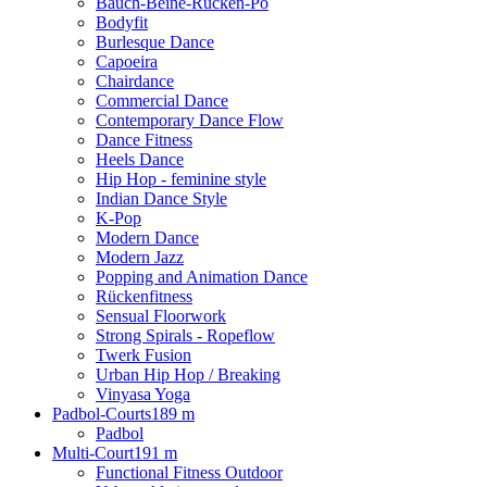
Bauch-Beine-Rücken-Po
Bodyfit
Burlesque Dance
Capoeira
Chairdance
Commercial Dance
Contemporary Dance Flow
Dance Fitness
Heels Dance
Hip Hop - feminine style
Indian Dance Style
K-Pop
Modern Dance
Modern Jazz
Popping and Animation Dance
Rückenfitness
Sensual Floorwork
Strong Spirals - Ropeflow
Twerk Fusion
Urban Hip Hop / Breaking
Vinyasa Yoga
Padbol-Courts
189 m
Padbol
Multi-Court
191 m
Functional Fitness Outdoor