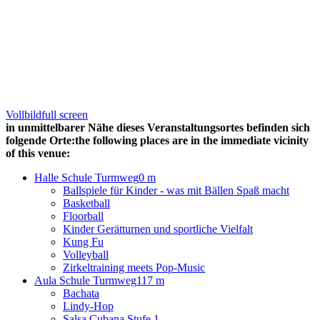
Vollbild
full screen
in unmittelbarer Nähe dieses Veranstaltungsortes befinden sich
folgende Orte:
the following places are in the immediate vicinity
of this venue:
Halle Schule Turmweg
0 m
Ballspiele für Kinder - was mit Bällen Spaß macht
Basketball
Floorball
Kinder Gerätturnen und sportliche Vielfalt
Kung Fu
Volleyball
Zirkeltraining meets Pop-Music
Aula Schule Turmweg
117 m
Bachata
Lindy-Hop
Salsa Cubana Stufe 1