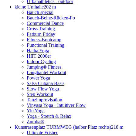
Urbanathletics - outdoor
kleine Unihalle
202 m
Bauch spezial
Bauch-Beine-Rücken-Po
Commercial Dance
Cross Training
Fatburn Friday
Fitness-Bootcamp
Functional Training
Hatha Yoga
HIIT 2000er
Indoor Cycling
Jumping® Fitness
Langhantel Workout
Power Yoga
Salsa Cubana Basis
Slow Flow Yoga
Step Workout
Tanzimprovisation
Vinyasa Yoga - Intuitiver Flow
Yin Yoga
Yoga - Stretch & Relax
Zumba®
Kunstrasenplatz TURMWEG (halber Platz rechts)
218 m
Ultimate Frisbee