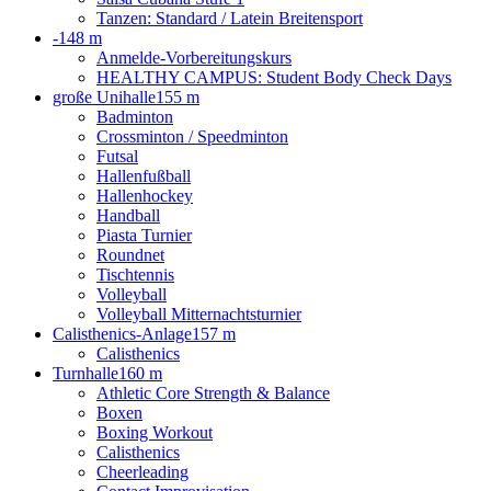
Tanzen: Standard / Latein Breitensport
-
148 m
Anmelde-Vorbereitungskurs
HEALTHY CAMPUS: Student Body Check Days
große Unihalle
155 m
Badminton
Crossminton / Speedminton
Futsal
Hallenfußball
Hallenhockey
Handball
Piasta Turnier
Roundnet
Tischtennis
Volleyball
Volleyball Mitternachtsturnier
Calisthenics-Anlage
157 m
Calisthenics
Turnhalle
160 m
Athletic Core Strength & Balance
Boxen
Boxing Workout
Calisthenics
Cheerleading