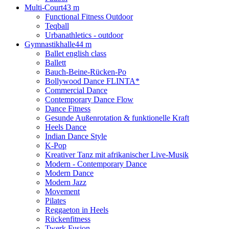
Multi-Court
43 m
Functional Fitness Outdoor
Teqball
Urbanathletics - outdoor
Gymnastikhalle
44 m
Ballet english class
Ballett
Bauch-Beine-Rücken-Po
Bollywood Dance FLINTA*
Commercial Dance
Contemporary Dance Flow
Dance Fitness
Gesunde Außenrotation & funktionelle Kraft
Heels Dance
Indian Dance Style
K-Pop
Kreativer Tanz mit afrikanischer Live-Musik
Modern - Contemporary Dance
Modern Dance
Modern Jazz
Movement
Pilates
Reggaeton in Heels
Rückenfitness
Twerk Fusion