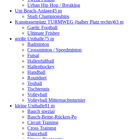
Urban Hip Hop / Breaking
Uni Beach-Anlage
45 m
Studi Championships
Kunstrasenplatz TURMWEG (halber Platz rechts)
63 m
Gaelic Football
Ultimate Frisbee
große Unihalle
75 m
Badminton
Crossminton / Speedminton
Futsal
Hallenfußball
Hallenhockey
Handball
Roundnet
Teqball
Tischtennis
Volleyball
Volleyball Mitternachtsturnier
kleine Unihalle
81 m
Bauch spezial
Bauch-Beine-Rücken-Po
Circuit Training
Cross Training
Dancehall