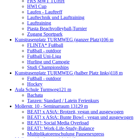
FRS MWT TUHH
HWI Cup
Laufen - Lauftreff
Lauftechnik und Lauftraining
Lauftraining
Piasta Beachvolleyball-Turnier
Zugang Sportpark
Kunstrasenplatz TURMWEG (ganzer Platz)
106 m
FLINTA* Fußball
Fußball - outdoor
Fußball Uni-Liga
Hurling und Camogie
Studi Championships
Kunstrasenplatz TURMWEG (halber Platz links)
118 m
Fußball - outdoor
Hockey
Aula Schule Turmweg
121 m
Bachata
Tanzen: Standard / Latein Ferienkurs
Mollerstr. 10 - Seminarraum 13
129 m
BEAT! x AStA: Brotzeit, vegan und ausgewogen
BEAT! x AStA: Bunte Bowl - vegan und ausgewogen
BEAT!: Social Media Overload
BEAT!: Work-Life-Study-Balance
Multiplikatorenschulung Pausenexpress