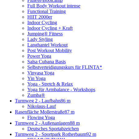
Fitness-Bootcamp
Full Body Workout intense
Functional Training
HIIT 2000er
Indoor Cycling
Indoor Cycling + Kraft
Jumping® Fitness
Lady Styling
Langhantel Workout
Post Workout Mobility
Power Yoga
Salsa Cubana Basis
Selbstverteidigungskurs für FLINTA*
Vinyasa Yoga
Yin Yoga
Yoga - Stretch & Relax
Yoga für Armbalance - Workshops
Zumba®
Turmweg 2 - Laufbahn
86 m
Nikolaus-Lauf
Rasenfläche Mollerstraße
87 m
Flowing Yoga
Turmweg 2 - Außenanlagen
88 m
Deutsches Sportabzeichen
Turmweg 2 - Sportpark Rotherbaum
92 m