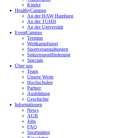
Kinder
HealthyCampus
An der HAW Hamburg
An der TUHH
An der Universität
EventCampus
Termine
Wettkampfsport
Sportveranstaltungen
Spitzensportförderung
Specials
Über uns
Team
Unsere Werte
Hochschulen
Partner
Ausbildung
Geschichte
Informationen
News
AGB
Jobs
FAQ
Sportstätten
Newsletter