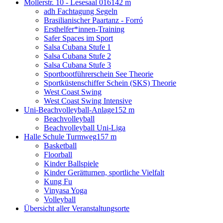
Mollerstr. 10 - Lesesaal 016
142 m
adh Fachtagung Segeln
Brasilianischer Paartanz - Forró
Ersthelfer*innen-Training
Safer Spaces im Sport
Salsa Cubana Stufe 1
Salsa Cubana Stufe 2
Salsa Cubana Stufe 3
Sportbootführerschein See Theorie
Sportküstenschiffer Schein (SKS) Theorie
West Coast Swing
West Coast Swing Intensive
Uni-Beachvolleyball-Anlage
152 m
Beachvolleyball
Beachvolleyball Uni-Liga
Halle Schule Turmweg
157 m
Basketball
Floorball
Kinder Ballspiele
Kinder Gerätturnen, sportliche Vielfalt
Kung Fu
Vinyasa Yoga
Volleyball
Übersicht aller Veranstaltungsorte