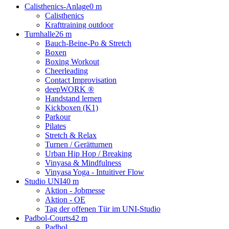
Calisthenics-Anlage
0 m
Calisthenics
Krafttraining outdoor
Turnhalle
26 m
Bauch-Beine-Po & Stretch
Boxen
Boxing Workout
Cheerleading
Contact Improvisation
deepWORK ®
Handstand lernen
Kickboxen (K1)
Parkour
Pilates
Stretch & Relax
Turnen / Gerätturnen
Urban Hip Hop / Breaking
Vinyasa & Mindfulness
Vinyasa Yoga - Intuitiver Flow
Studio UNI
40 m
Aktion - Jobmesse
Aktion - OE
Tag der offenen Tür im UNI-Studio
Padbol-Courts
42 m
Padbol