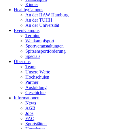
Kinder
HealthyCampus
An der HAW Hamburg
An der TUHH
An der Universität
EventCampus
Termine
Wettkampfsport
Sportveranstaltungen
Spitzensportförderung
Specials
Über uns
Team
Unsere Werte
Hochschulen
Partner
Ausbildung
Geschichte
Informationen
News
AGB
Jobs
FAQ
Sportstätten
Newsletter