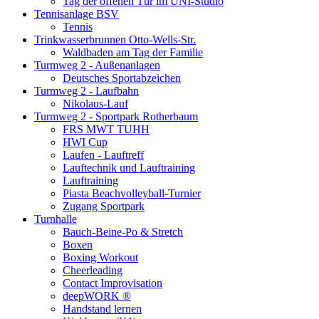
Tag der offenen Tür im UNI-Studio
Tennisanlage BSV
Tennis
Trinkwasserbrunnen Otto-Wells-Str.
Waldbaden am Tag der Familie
Turmweg 2 - Außenanlagen
Deutsches Sportabzeichen
Turmweg 2 - Laufbahn
Nikolaus-Lauf
Turmweg 2 - Sportpark Rotherbaum
FRS MWT TUHH
HWI Cup
Laufen - Lauftreff
Lauftechnik und Lauftraining
Lauftraining
Piasta Beachvolleyball-Turnier
Zugang Sportpark
Turnhalle
Bauch-Beine-Po & Stretch
Boxen
Boxing Workout
Cheerleading
Contact Improvisation
deepWORK ®
Handstand lernen