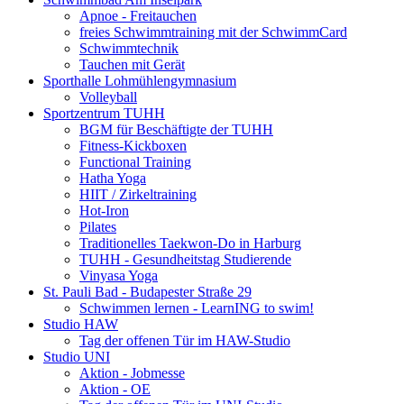
Apnoe - Freitauchen
freies Schwimmtraining mit der SchwimmCard
Schwimmtechnik
Tauchen mit Gerät
Sporthalle Lohmühlengymnasium
Volleyball
Sportzentrum TUHH
BGM für Beschäftigte der TUHH
Fitness-Kickboxen
Functional Training
Hatha Yoga
HIIT / Zirkeltraining
Hot-Iron
Pilates
Traditionelles Taekwon-Do in Harburg
TUHH - Gesundheitstag Studierende
Vinyasa Yoga
St. Pauli Bad - Budapester Straße 29
Schwimmen lernen - LearnING to swim!
Studio HAW
Tag der offenen Tür im HAW-Studio
Studio UNI
Aktion - Jobmesse
Aktion - OE