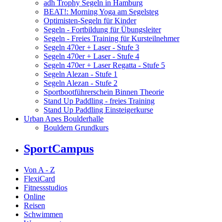
adh Trophy Segeln in Hamburg
BEAT!: Morning Yoga am Segelsteg
Optimisten-Segeln für Kinder
Segeln - Fortbildung für Übungsleiter
Segeln - Freies Training für Kursteilnehmer
Segeln 470er + Laser - Stufe 3
Segeln 470er + Laser - Stufe 4
Segeln 470er + Laser Regatta - Stufe 5
Segeln Alezan - Stufe 1
Segeln Alezan - Stufe 2
Sportbootführerschein Binnen Theorie
Stand Up Paddling - freies Training
Stand Up Paddling Einsteigerkurse
Urban Apes Boulderhalle
Bouldern Grundkurs
SportCampus
Von A - Z
FlexiCard
Fitnessstudios
Online
Reisen
Schwimmen