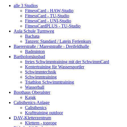
alle 3 Studios
FitnessCard - HAW-Studio
FitnessCard - TU-Studio
FitnessCard - UNI-Studio
FitnessCardPLUS - TU-Studio
Aula Schule Turmweg
Bachata
Tanzen: Standard / Latein Ferienkurs
Baererstraße / Mareststraße - Dreifeldhalle
Badminton
Bartholomäusbad
freies Schwimmtraining mit der SchwimmCard
Kentertraining für Wassersportler
Schwimmtechnik
Schwimmtraining
Triathlon Schwimmtraining
Wasserball
Boothaus Oberalster
Kajak
Calisthenics-Anlage
Calisthenics
Krafttraining outdoor
DAV-Kletterzentrum
Klettern - toprope