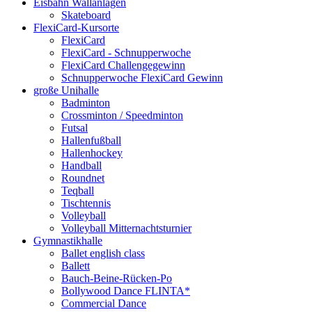
Eisbahn Wallanlagen
Skateboard
FlexiCard-Kursorte
FlexiCard
FlexiCard - Schnupperwoche
FlexiCard Challengegewinn
Schnupperwoche FlexiCard Gewinn
große Unihalle
Badminton
Crossminton / Speedminton
Futsal
Hallenfußball
Hallenhockey
Handball
Roundnet
Teqball
Tischtennis
Volleyball
Volleyball Mitternachtsturnier
Gymnastikhalle
Ballet english class
Ballett
Bauch-Beine-Rücken-Po
Bollywood Dance FLINTA*
Commercial Dance