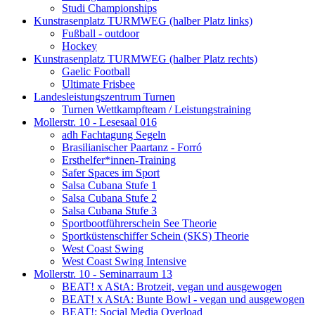
Studi Championships
Kunstrasenplatz TURMWEG (halber Platz links)
Fußball - outdoor
Hockey
Kunstrasenplatz TURMWEG (halber Platz rechts)
Gaelic Football
Ultimate Frisbee
Landesleistungszentrum Turnen
Turnen Wettkampfteam / Leistungstraining
Mollerstr. 10 - Lesesaal 016
adh Fachtagung Segeln
Brasilianischer Paartanz - Forró
Ersthelfer*innen-Training
Safer Spaces im Sport
Salsa Cubana Stufe 1
Salsa Cubana Stufe 2
Salsa Cubana Stufe 3
Sportbootführerschein See Theorie
Sportküstenschiffer Schein (SKS) Theorie
West Coast Swing
West Coast Swing Intensive
Mollerstr. 10 - Seminarraum 13
BEAT! x AStA: Brotzeit, vegan und ausgewogen
BEAT! x AStA: Bunte Bowl - vegan und ausgewogen
BEAT!: Social Media Overload