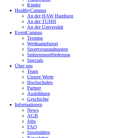
Kinder
HealthyCampus
An der HAW Hamburg
An der TUHH
An der Universität
EventCampus
Termine
Wettkampfsport
Sportveranstaltungen
Spitzensportförderung
Specials
Über uns
Team
Unsere Werte
Hochschulen
Partner
Ausbildung
Geschichte
Informationen
News
AGB
Jobs
FAQ
Sportstätten
Newsletter