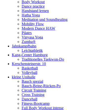
Body Workout
Dance practice
Handstand lernen
Hatha Yoga
Meditation und Soundhealing
Mobility Flow
Modern Dance HAW
Pilates
Vinyasa Yoga
Zumba®
Jahnkampfbahn
Leichtathletik
Kang-Center Hamburg
Traditionelles Taekwon-Do
Kerschensteinerstr. 10
Basketball
Volleyball
kleine Unihalle
Bauch spezial
Bauch-Beine-Rücken-Po
Circuit Training
Cross Training
Dancehall
Fitness-Bootcamp
Full Body Workout intense