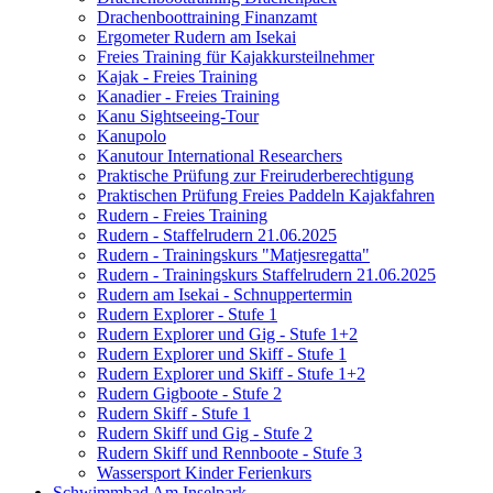
Drachenboottraining Finanzamt
Ergometer Rudern am Isekai
Freies Training für Kajakkursteilnehmer
Kajak - Freies Training
Kanadier - Freies Training
Kanu Sightseeing-Tour
Kanupolo
Kanutour International Researchers
Praktische Prüfung zur Freiruderberechtigung
Praktischen Prüfung Freies Paddeln Kajakfahren
Rudern - Freies Training
Rudern - Staffelrudern 21.06.2025
Rudern - Trainingskurs "Matjesregatta"
Rudern - Trainingskurs Staffelrudern 21.06.2025
Rudern am Isekai - Schnuppertermin
Rudern Explorer - Stufe 1
Rudern Explorer und Gig - Stufe 1+2
Rudern Explorer und Skiff - Stufe 1
Rudern Explorer und Skiff - Stufe 1+2
Rudern Gigboote - Stufe 2
Rudern Skiff - Stufe 1
Rudern Skiff und Gig - Stufe 2
Rudern Skiff und Rennboote - Stufe 3
Wassersport Kinder Ferienkurs
Schwimmbad Am Inselpark