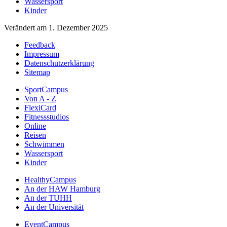
Wassersport
Kinder
Verändert am 1. Dezember 2025
Feedback
Impressum
Datenschutzerklärung
Sitemap
SportCampus
Von A - Z
FlexiCard
Fitnessstudios
Online
Reisen
Schwimmen
Wassersport
Kinder
HealthyCampus
An der HAW Hamburg
An der TUHH
An der Universität
EventCampus