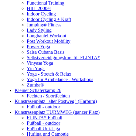
Functional Training
HIIT 2000er
Indoor Cycling
Indoor Cycling + Kraft
Jumping® Fitness
Lady Styling
Langhantel Workout
Post Workout Mobility
Power Yoga
Salsa Cubana Basis
Selbstverteidigungskurs für FLINTA*
Vinyasa Yoga
Yin Yoga
Yoga - Stretch & Relax
Yoga für Armbalance - Workshops
Zumba®
Kleiner Schäferkamp 26
Fechten / Sportfechten
Kunstrasenplatz "alter Postweg" (Harburg)
Fußball - outdoor
Kunstrasenplatz TURMWEG (ganzer Platz)
FLINTA* Fußball
Fußball - outdoor
Fußball Uni-Liga
Hurling und Camogie