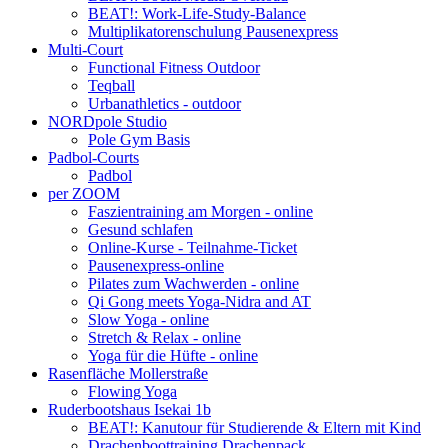
BEAT!: Work-Life-Study-Balance
Multiplikatorenschulung Pausenexpress
Multi-Court
Functional Fitness Outdoor
Teqball
Urbanathletics - outdoor
NORDpole Studio
Pole Gym Basis
Padbol-Courts
Padbol
per ZOOM
Faszientraining am Morgen - online
Gesund schlafen
Online-Kurse - Teilnahme-Ticket
Pausenexpress-online
Pilates zum Wachwerden - online
Qi Gong meets Yoga-Nidra and AT
Slow Yoga - online
Stretch & Relax - online
Yoga für die Hüfte - online
Rasenfläche Mollerstraße
Flowing Yoga
Ruderbootshaus Isekai 1b
BEAT!: Kanutour für Studierende & Eltern mit Kind
Drachenboottraining Drachenpack