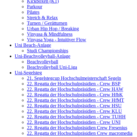
Kickboxen (K1)
Parkour
Pilates
Stretch & Relax
Turnen / Gerätturnen
Urban Hip Hop / Breaking
Vinyasa & Mindfulness
Vinyasa Yoga - Intuitiver Flow
Uni Beach-Anlage
Studi Championships
Uni-Beachvolleyball-Anlage
Beachvolleyball
Beachvolleyball Uni-Liga
Uni-Segelsteg
21. Segelstegcup Hochschulmeisterschaft Segeln
22. Regatta der Hochschulpräsidien - Crew BSP
22. Regatta der Hochschulpräsidien - Crew HAW
22. Regatta der Hochschulpräsidien - Crew HfbK
22. Regatta der Hochschulpräsidien - Crew HfMT
22. Regatta der Hochschulpräsidien - Crew HSU
22. Regatta der Hochschulpräsidien - Crew KLU
22. Regatta der Hochschulpräsidien - Crew TUHH
22. Regatta der Hochschulpräsidien - Crew UNI
22. Regatta der Hochschulpräsidien Crew Fresenius
22. Regatta der Hochschulpräsidien Crew macromedia