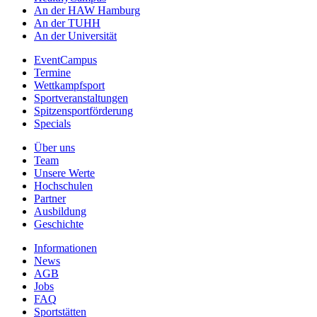
An der HAW Hamburg
An der TUHH
An der Universität
EventCampus
Termine
Wettkampfsport
Sportveranstaltungen
Spitzensportförderung
Specials
Über uns
Team
Unsere Werte
Hochschulen
Partner
Ausbildung
Geschichte
Informationen
News
AGB
Jobs
FAQ
Sportstätten