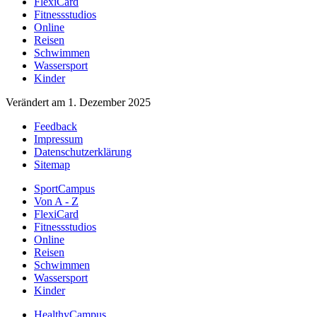
FlexiCard
Fitnessstudios
Online
Reisen
Schwimmen
Wassersport
Kinder
Verändert am 1. Dezember 2025
Feedback
Impressum
Datenschutzerklärung
Sitemap
SportCampus
Von A - Z
FlexiCard
Fitnessstudios
Online
Reisen
Schwimmen
Wassersport
Kinder
HealthyCampus