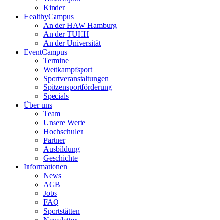
Kinder
HealthyCampus
An der HAW Hamburg
An der TUHH
An der Universität
EventCampus
Termine
Wettkampfsport
Sportveranstaltungen
Spitzensportförderung
Specials
Über uns
Team
Unsere Werte
Hochschulen
Partner
Ausbildung
Geschichte
Informationen
News
AGB
Jobs
FAQ
Sportstätten
Newsletter