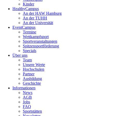
Kinder
HealthyCampus
An der HAW Hamburg
An der TUHH
An der Universität
EventCampus
Termine
Wettkampfsport
Sportveranstaltungen
Spitzensportförderung
Specials
Über uns
Team
Unsere Werte
Hochschulen
Partner
Ausbildung
Geschichte
Informationen
News
AGB
Jobs
FAQ
Sportstätten
Newsletter