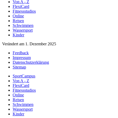
Von A - Z
FlexiCard
Fitnessstudios
Online
Reisen
Schwimmen
Wassersport
Kinder
Verändert am 1. Dezember 2025
Feedback
Impressum
Datenschutzerklärung
Sitemap
SportCampus
Von A - Z
FlexiCard
Fitnessstudios
Online
Reisen
Schwimmen
Wassersport
Kinder