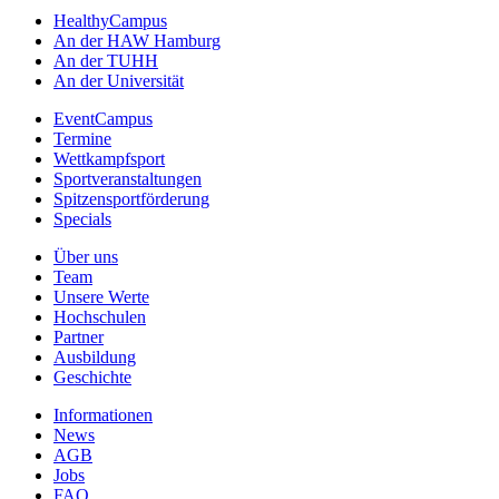
HealthyCampus
An der HAW Hamburg
An der TUHH
An der Universität
EventCampus
Termine
Wettkampfsport
Sportveranstaltungen
Spitzensportförderung
Specials
Über uns
Team
Unsere Werte
Hochschulen
Partner
Ausbildung
Geschichte
Informationen
News
AGB
Jobs
FAQ