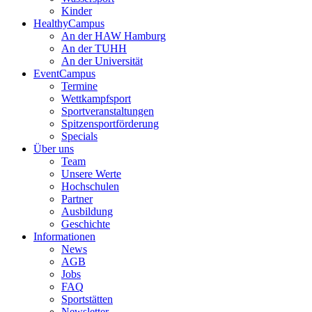
Kinder
HealthyCampus
An der HAW Hamburg
An der TUHH
An der Universität
EventCampus
Termine
Wettkampfsport
Sportveranstaltungen
Spitzensportförderung
Specials
Über uns
Team
Unsere Werte
Hochschulen
Partner
Ausbildung
Geschichte
Informationen
News
AGB
Jobs
FAQ
Sportstätten
Newsletter