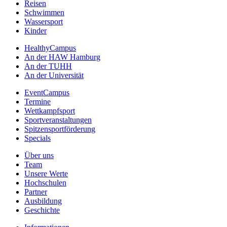
Reisen
Schwimmen
Wassersport
Kinder
HealthyCampus
An der HAW Hamburg
An der TUHH
An der Universität
EventCampus
Termine
Wettkampfsport
Sportveranstaltungen
Spitzensportförderung
Specials
Über uns
Team
Unsere Werte
Hochschulen
Partner
Ausbildung
Geschichte