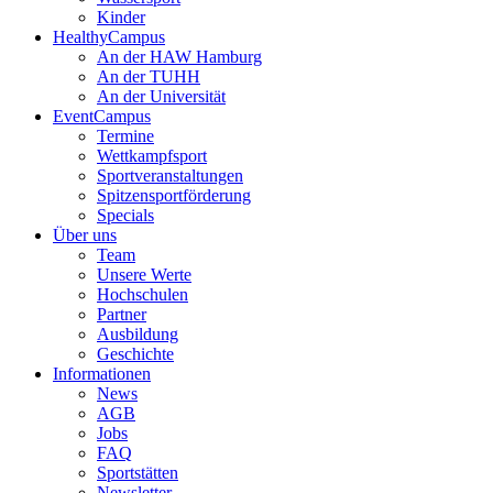
Kinder
HealthyCampus
An der HAW Hamburg
An der TUHH
An der Universität
EventCampus
Termine
Wettkampfsport
Sportveranstaltungen
Spitzensportförderung
Specials
Über uns
Team
Unsere Werte
Hochschulen
Partner
Ausbildung
Geschichte
Informationen
News
AGB
Jobs
FAQ
Sportstätten
Newsletter