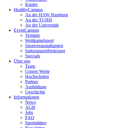
Kinder
HealthyCampus
An der HAW Hamburg
An der TUHH
An der Universität
EventCampus
Termine
Wettkampfsport
Sportveranstaltungen
Spitzensportförderung
Specials
Über uns
Team
Unsere Werte
Hochschulen
Partner
Ausbildung
Geschichte
Informationen
News
AGB
Jobs
FAQ
Sportstätten
Newsletter