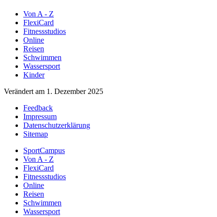
Von A - Z
FlexiCard
Fitnessstudios
Online
Reisen
Schwimmen
Wassersport
Kinder
Verändert am 1. Dezember 2025
Feedback
Impressum
Datenschutzerklärung
Sitemap
SportCampus
Von A - Z
FlexiCard
Fitnessstudios
Online
Reisen
Schwimmen
Wassersport