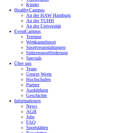
Kinder
HealthyCampus
An der HAW Hamburg
An der TUHH
An der Universität
EventCampus
Termine
Wettkampfsport
Sportveranstaltungen
Spitzensportförderung
Specials
Über uns
Team
Unsere Werte
Hochschulen
Partner
Ausbildung
Geschichte
Informationen
News
AGB
Jobs
FAQ
Sportstätten
Newsletter