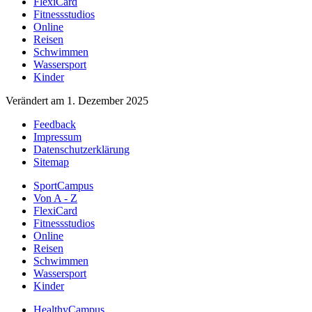
FlexiCard
Fitnessstudios
Online
Reisen
Schwimmen
Wassersport
Kinder
Verändert am 1. Dezember 2025
Feedback
Impressum
Datenschutzerklärung
Sitemap
SportCampus
Von A - Z
FlexiCard
Fitnessstudios
Online
Reisen
Schwimmen
Wassersport
Kinder
HealthyCampus