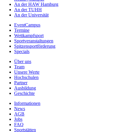
An der HAW Hamburg
An der TUHH
An der Universität
EventCampus
Termine
Wettkampfsport
Sportveranstaltungen
Spitzensportförderung
Specials
Über uns
Team
Unsere Werte
Hochschulen
Partner
Ausbildung
Geschichte
Informationen
News
AGB
Jobs
FAQ
Sportstätten