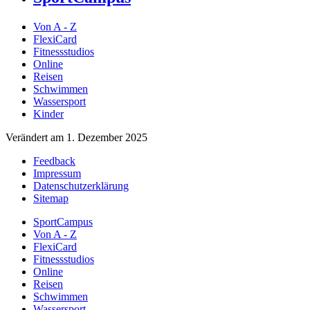
Von A - Z
FlexiCard
Fitnessstudios
Online
Reisen
Schwimmen
Wassersport
Kinder
Verändert am 1. Dezember 2025
Feedback
Impressum
Datenschutzerklärung
Sitemap
SportCampus
Von A - Z
FlexiCard
Fitnessstudios
Online
Reisen
Schwimmen
Wassersport