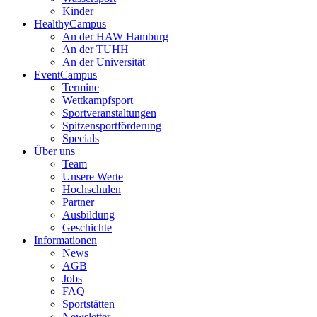
Kinder
HealthyCampus
An der HAW Hamburg
An der TUHH
An der Universität
EventCampus
Termine
Wettkampfsport
Sportveranstaltungen
Spitzensportförderung
Specials
Über uns
Team
Unsere Werte
Hochschulen
Partner
Ausbildung
Geschichte
Informationen
News
AGB
Jobs
FAQ
Sportstätten
Newsletter