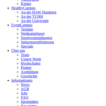
Kinder
HealthyCampus
An der HAW Hamburg
An der TUHH
An der Universität
EventCampus
Termine
Wettkampfsport
Sportveranstaltungen
Spitzensportförderung
Specials
Über uns
Team
Unsere Werte
Hochschulen
Partner
Ausbildung
Geschichte
Informationen
News
AGB
Jobs
FAQ
Sportstätten
Newsletter