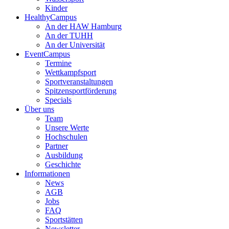
Kinder
HealthyCampus
An der HAW Hamburg
An der TUHH
An der Universität
EventCampus
Termine
Wettkampfsport
Sportveranstaltungen
Spitzensportförderung
Specials
Über uns
Team
Unsere Werte
Hochschulen
Partner
Ausbildung
Geschichte
Informationen
News
AGB
Jobs
FAQ
Sportstätten
Newsletter