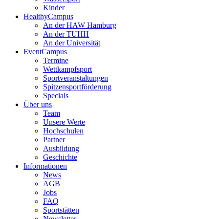
Kinder
HealthyCampus
An der HAW Hamburg
An der TUHH
An der Universität
EventCampus
Termine
Wettkampfsport
Sportveranstaltungen
Spitzensportförderung
Specials
Über uns
Team
Unsere Werte
Hochschulen
Partner
Ausbildung
Geschichte
Informationen
News
AGB
Jobs
FAQ
Sportstätten
Newsletter