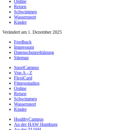
Online
Reisen
Schwimmen
Wassersport
Kinder
Verändert am 1. Dezember 2025
Feedback
Impressum
Datenschutzerklärung
Sitemap
SportCampus
Von A - Z
FlexiCard
Fitnessstudios
Online
Reisen
Schwimmen
Wassersport
Kinder
HealthyCampus
An der HAW Hamburg
An der TUHH