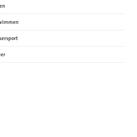
sen
wimmen
sersport
der