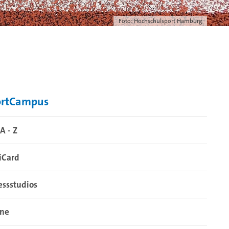
Foto: Hochschulsport Hamburg
ortCampus
A - Z
iCard
essstudios
ine