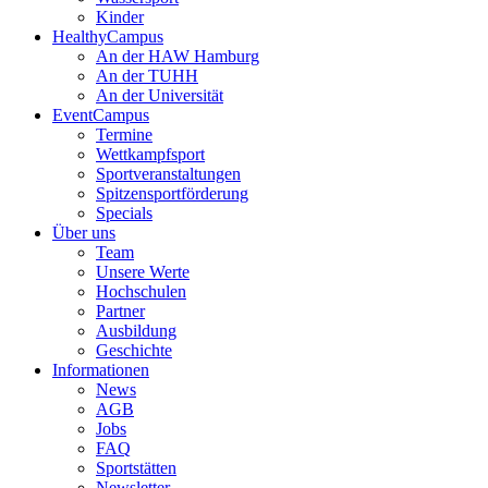
Kinder
HealthyCampus
An der HAW Hamburg
An der TUHH
An der Universität
EventCampus
Termine
Wettkampfsport
Sportveranstaltungen
Spitzensportförderung
Specials
Über uns
Team
Unsere Werte
Hochschulen
Partner
Ausbildung
Geschichte
Informationen
News
AGB
Jobs
FAQ
Sportstätten
Newsletter