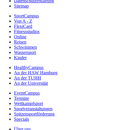
Datenschutzerklärung
Sitemap
SportCampus
Von A - Z
FlexiCard
Fitnessstudios
Online
Reisen
Schwimmen
Wassersport
Kinder
HealthyCampus
An der HAW Hamburg
An der TUHH
An der Universität
EventCampus
Termine
Wettkampfsport
Sportveranstaltungen
Spitzensportförderung
Specials
Über uns