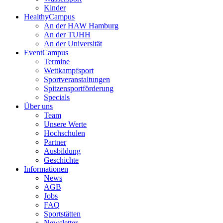
Kinder
HealthyCampus
An der HAW Hamburg
An der TUHH
An der Universität
EventCampus
Termine
Wettkampfsport
Sportveranstaltungen
Spitzensportförderung
Specials
Über uns
Team
Unsere Werte
Hochschulen
Partner
Ausbildung
Geschichte
Informationen
News
AGB
Jobs
FAQ
Sportstätten
Newsletter