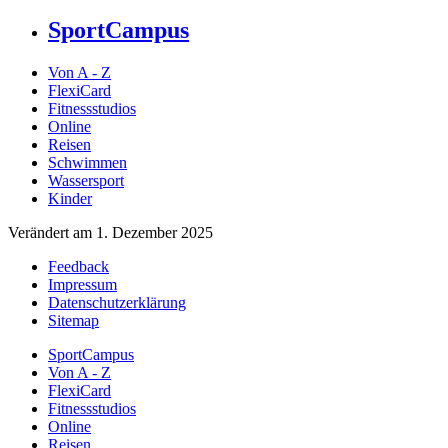
SportCampus
Von A - Z
FlexiCard
Fitnessstudios
Online
Reisen
Schwimmen
Wassersport
Kinder
Verändert am 1. Dezember 2025
Feedback
Impressum
Datenschutzerklärung
Sitemap
SportCampus
Von A - Z
FlexiCard
Fitnessstudios
Online
Reisen