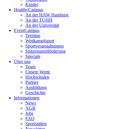
Kinder
HealthyCampus
An der HAW Hamburg
An der TUHH
An der Universität
EventCampus
Termine
Wettkampfsport
Sportveranstaltungen
Spitzensportförderung
Specials
Über uns
Team
Unsere Werte
Hochschulen
Partner
Ausbildung
Geschichte
Informationen
News
AGB
Jobs
FAQ
Sportstätten
Newsletter