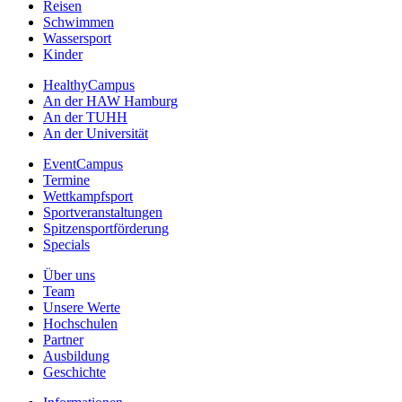
Reisen
Schwimmen
Wassersport
Kinder
HealthyCampus
An der HAW Hamburg
An der TUHH
An der Universität
EventCampus
Termine
Wettkampfsport
Sportveranstaltungen
Spitzensportförderung
Specials
Über uns
Team
Unsere Werte
Hochschulen
Partner
Ausbildung
Geschichte