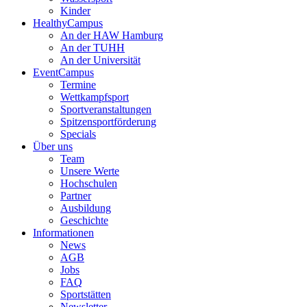
Kinder
HealthyCampus
An der HAW Hamburg
An der TUHH
An der Universität
EventCampus
Termine
Wettkampfsport
Sportveranstaltungen
Spitzensportförderung
Specials
Über uns
Team
Unsere Werte
Hochschulen
Partner
Ausbildung
Geschichte
Informationen
News
AGB
Jobs
FAQ
Sportstätten
Newsletter