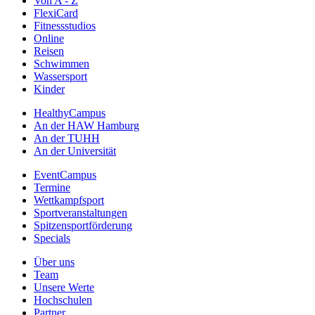
Von A - Z
FlexiCard
Fitnessstudios
Online
Reisen
Schwimmen
Wassersport
Kinder
HealthyCampus
An der HAW Hamburg
An der TUHH
An der Universität
EventCampus
Termine
Wettkampfsport
Sportveranstaltungen
Spitzensportförderung
Specials
Über uns
Team
Unsere Werte
Hochschulen
Partner