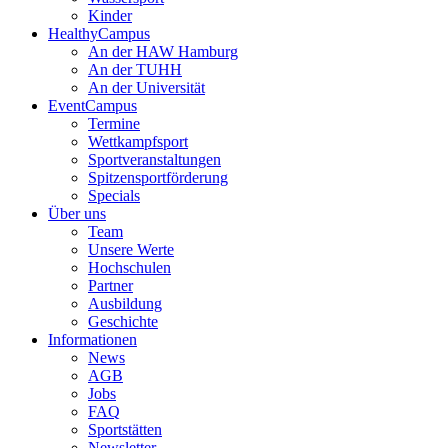
Kinder
HealthyCampus
An der HAW Hamburg
An der TUHH
An der Universität
EventCampus
Termine
Wettkampfsport
Sportveranstaltungen
Spitzensportförderung
Specials
Über uns
Team
Unsere Werte
Hochschulen
Partner
Ausbildung
Geschichte
Informationen
News
AGB
Jobs
FAQ
Sportstätten
Newsletter