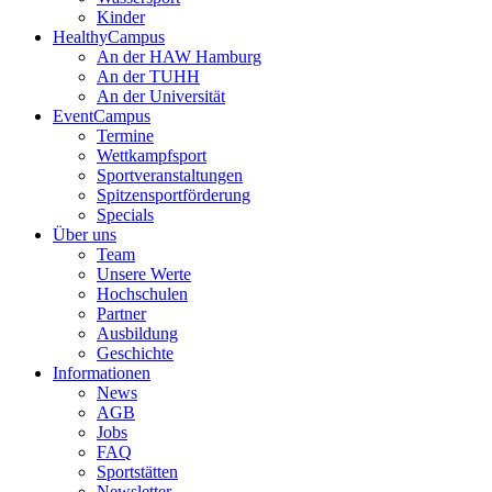
Kinder
HealthyCampus
An der HAW Hamburg
An der TUHH
An der Universität
EventCampus
Termine
Wettkampfsport
Sportveranstaltungen
Spitzensportförderung
Specials
Über uns
Team
Unsere Werte
Hochschulen
Partner
Ausbildung
Geschichte
Informationen
News
AGB
Jobs
FAQ
Sportstätten
Newsletter