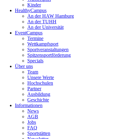
Kinder
HealthyCampus
An der HAW Hamburg
An der TUHH
An der Universität
EventCampus
Termine
Wettkampfsport
Sportveranstaltungen
Spitzensportförderung
Specials
Über uns
Team
Unsere Werte
Hochschulen
Partner
Ausbildung
Geschichte
Informationen
News
AGB
Jobs
FAQ
Sportstätten
Newsletter