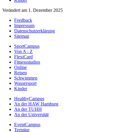
Kinder
Verändert am 1. Dezember 2025
Feedback
Impressum
Datenschutzerklärung
Sitemap
SportCampus
Von A - Z
FlexiCard
Fitnessstudios
Online
Reisen
Schwimmen
Wassersport
Kinder
HealthyCampus
An der HAW Hamburg
An der TUHH
An der Universität
EventCampus
Termine