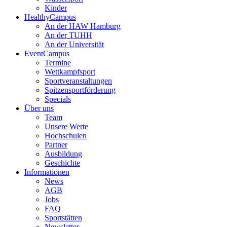
Kinder
HealthyCampus
An der HAW Hamburg
An der TUHH
An der Universität
EventCampus
Termine
Wettkampfsport
Sportveranstaltungen
Spitzensportförderung
Specials
Über uns
Team
Unsere Werte
Hochschulen
Partner
Ausbildung
Geschichte
Informationen
News
AGB
Jobs
FAQ
Sportstätten
Newsletter