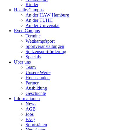
Kinder
HealthyCampus
An der HAW Hamburg
An der TUHH
An der Universität
EventCampus
Termine
Wettkampfsport
Sportveranstaltungen
Spitzensportförderung
Specials
Über uns
Team
Unsere Werte
Hochschulen
Partner
Ausbildung
Geschichte
Informationen
News
AGB
Jobs
FAQ
Sportstätten
Newsletter