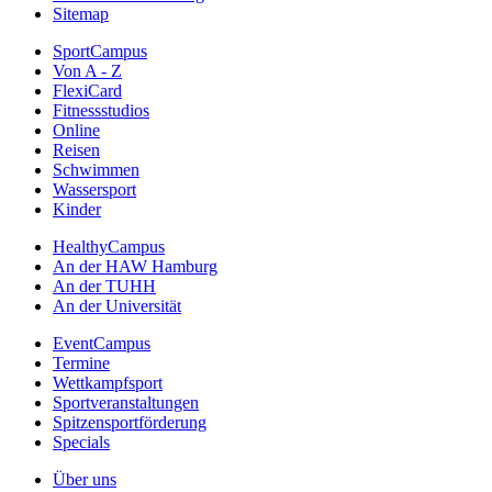
Sitemap
SportCampus
Von A - Z
FlexiCard
Fitnessstudios
Online
Reisen
Schwimmen
Wassersport
Kinder
HealthyCampus
An der HAW Hamburg
An der TUHH
An der Universität
EventCampus
Termine
Wettkampfsport
Sportveranstaltungen
Spitzensportförderung
Specials
Über uns