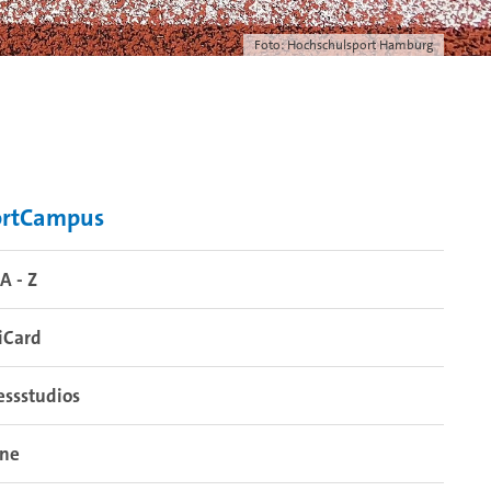
Foto: Hochschulsport Hamburg
ortCampus
A - Z
iCard
essstudios
ine