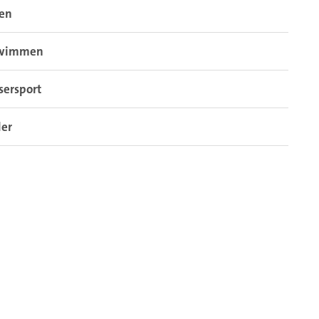
sen
wimmen
sersport
der