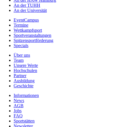
An der HAW Hamburg
An der TUHH
An der Universität
EventCampus
Termine
Wettkampfsport
Sportveranstaltungen
Spitzensportförderung
Specials
Über uns
Team
Unsere Werte
Hochschulen
Partner
Ausbildung
Geschichte
Informationen
News
AGB
Jobs
FAQ
Sportstätten
Newsletter