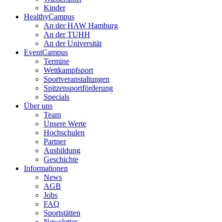
Kinder
HealthyCampus
An der HAW Hamburg
An der TUHH
An der Universität
EventCampus
Termine
Wettkampfsport
Sportveranstaltungen
Spitzensportförderung
Specials
Über uns
Team
Unsere Werte
Hochschulen
Partner
Ausbildung
Geschichte
Informationen
News
AGB
Jobs
FAQ
Sportstätten
Newsletter