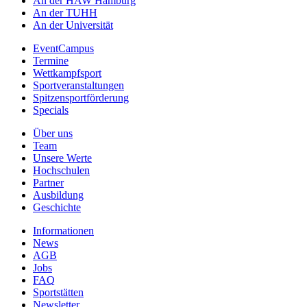
An der HAW Hamburg
An der TUHH
An der Universität
EventCampus
Termine
Wettkampfsport
Sportveranstaltungen
Spitzensportförderung
Specials
Über uns
Team
Unsere Werte
Hochschulen
Partner
Ausbildung
Geschichte
Informationen
News
AGB
Jobs
FAQ
Sportstätten
Newsletter