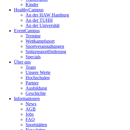
Kinder
HealthyCampus
An der HAW Hamburg
An der TUHH
An der Universität
EventCampus
Termine
Wettkampfsport
Sportveranstaltungen
Spitzensportförderung
Specials
Über uns
Team
Unsere Werte
Hochschulen
Partner
Ausbildung
Geschichte
Informationen
News
AGB
Jobs
FAQ
Sportstätten
Newsletter