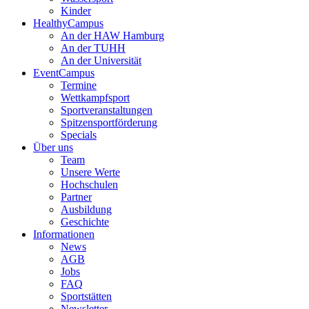
Kinder
HealthyCampus
An der HAW Hamburg
An der TUHH
An der Universität
EventCampus
Termine
Wettkampfsport
Sportveranstaltungen
Spitzensportförderung
Specials
Über uns
Team
Unsere Werte
Hochschulen
Partner
Ausbildung
Geschichte
Informationen
News
AGB
Jobs
FAQ
Sportstätten
Newsletter