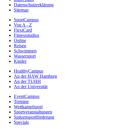
Datenschutzerklärung
Sitemap
SportCampus
Von A - Z
FlexiCard
Fitnessstudios
Online
Reisen
Schwimmen
Wassersport
Kinder
HealthyCampus
An der HAW Hamburg
An der TUHH
An der Universität
EventCampus
Termine
Wettkampfsport
Sportveranstaltungen
Spitzensportförderung
Specials