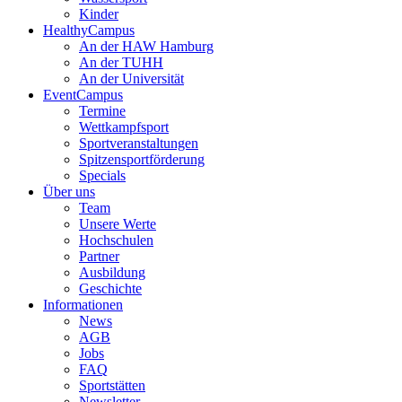
Kinder
HealthyCampus
An der HAW Hamburg
An der TUHH
An der Universität
EventCampus
Termine
Wettkampfsport
Sportveranstaltungen
Spitzensportförderung
Specials
Über uns
Team
Unsere Werte
Hochschulen
Partner
Ausbildung
Geschichte
Informationen
News
AGB
Jobs
FAQ
Sportstätten
Newsletter