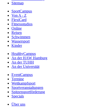
Sitemap
SportCampus
Von A - Z
FlexiCard
Fitnessstudios
Online
Reisen
Schwimmen
Wassersport
Kinder
HealthyCampus
An der HAW Hamburg
An der TUHH
An der Universität
EventCampus
Termine
Wettkampfsport
Sportveranstaltungen
Spitzensportförderung
Specials
Über uns