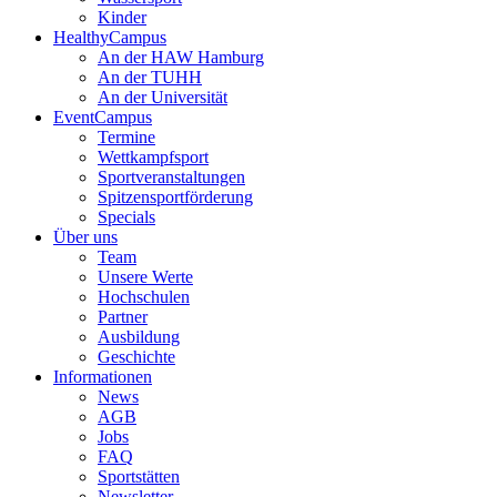
Kinder
HealthyCampus
An der HAW Hamburg
An der TUHH
An der Universität
EventCampus
Termine
Wettkampfsport
Sportveranstaltungen
Spitzensportförderung
Specials
Über uns
Team
Unsere Werte
Hochschulen
Partner
Ausbildung
Geschichte
Informationen
News
AGB
Jobs
FAQ
Sportstätten
Newsletter