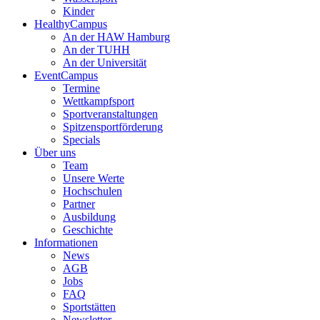
Kinder
HealthyCampus
An der HAW Hamburg
An der TUHH
An der Universität
EventCampus
Termine
Wettkampfsport
Sportveranstaltungen
Spitzensportförderung
Specials
Über uns
Team
Unsere Werte
Hochschulen
Partner
Ausbildung
Geschichte
Informationen
News
AGB
Jobs
FAQ
Sportstätten
Newsletter