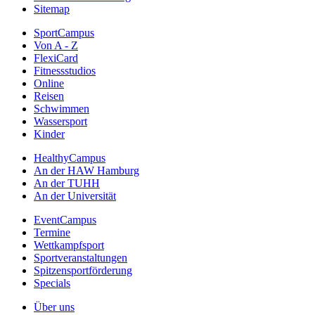
Sitemap
SportCampus
Von A - Z
FlexiCard
Fitnessstudios
Online
Reisen
Schwimmen
Wassersport
Kinder
HealthyCampus
An der HAW Hamburg
An der TUHH
An der Universität
EventCampus
Termine
Wettkampfsport
Sportveranstaltungen
Spitzensportförderung
Specials
Über uns