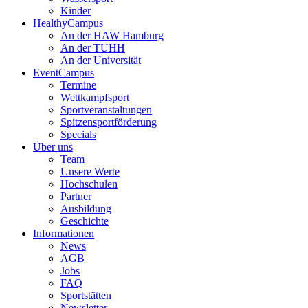
Kinder
HealthyCampus
An der HAW Hamburg
An der TUHH
An der Universität
EventCampus
Termine
Wettkampfsport
Sportveranstaltungen
Spitzensportförderung
Specials
Über uns
Team
Unsere Werte
Hochschulen
Partner
Ausbildung
Geschichte
Informationen
News
AGB
Jobs
FAQ
Sportstätten
Newsletter