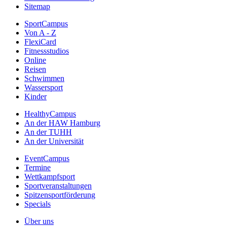
Sitemap
SportCampus
Von A - Z
FlexiCard
Fitnessstudios
Online
Reisen
Schwimmen
Wassersport
Kinder
HealthyCampus
An der HAW Hamburg
An der TUHH
An der Universität
EventCampus
Termine
Wettkampfsport
Sportveranstaltungen
Spitzensportförderung
Specials
Über uns