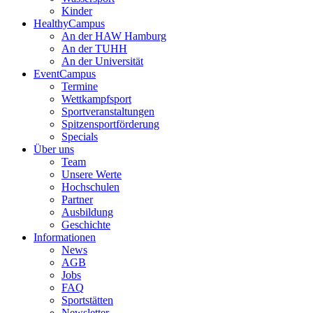
Kinder
HealthyCampus
An der HAW Hamburg
An der TUHH
An der Universität
EventCampus
Termine
Wettkampfsport
Sportveranstaltungen
Spitzensportförderung
Specials
Über uns
Team
Unsere Werte
Hochschulen
Partner
Ausbildung
Geschichte
Informationen
News
AGB
Jobs
FAQ
Sportstätten
Newsletter