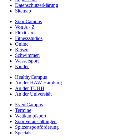
Datenschutzerklärung
Sitemap
SportCampus
Von A - Z
FlexiCard
Fitnessstudios
Online
Reisen
Schwimmen
Wassersport
Kinder
HealthyCampus
An der HAW Hamburg
An der TUHH
An der Universität
EventCampus
Termine
Wettkampfsport
Sportveranstaltungen
Spitzensportförderung
Specials