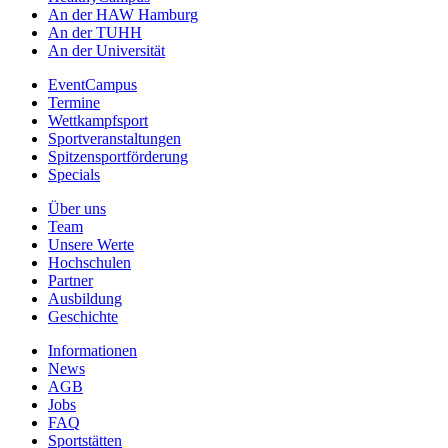
An der HAW Hamburg
An der TUHH
An der Universität
EventCampus
Termine
Wettkampfsport
Sportveranstaltungen
Spitzensportförderung
Specials
Über uns
Team
Unsere Werte
Hochschulen
Partner
Ausbildung
Geschichte
Informationen
News
AGB
Jobs
FAQ
Sportstätten