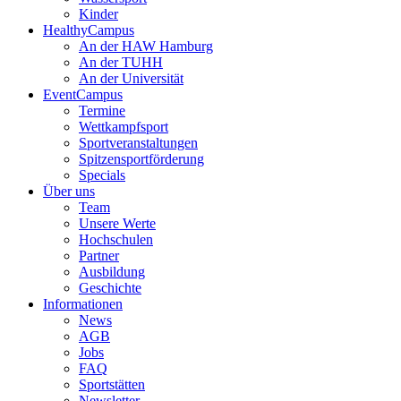
Kinder
HealthyCampus
An der HAW Hamburg
An der TUHH
An der Universität
EventCampus
Termine
Wettkampfsport
Sportveranstaltungen
Spitzensportförderung
Specials
Über uns
Team
Unsere Werte
Hochschulen
Partner
Ausbildung
Geschichte
Informationen
News
AGB
Jobs
FAQ
Sportstätten
Newsletter