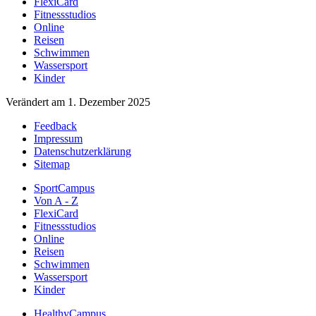
FlexiCard
Fitnessstudios
Online
Reisen
Schwimmen
Wassersport
Kinder
Verändert am 1. Dezember 2025
Feedback
Impressum
Datenschutzerklärung
Sitemap
SportCampus
Von A - Z
FlexiCard
Fitnessstudios
Online
Reisen
Schwimmen
Wassersport
Kinder
HealthyCampus