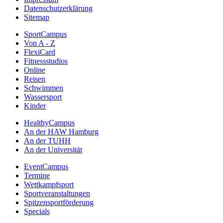
Datenschutzerklärung
Sitemap
SportCampus
Von A - Z
FlexiCard
Fitnessstudios
Online
Reisen
Schwimmen
Wassersport
Kinder
HealthyCampus
An der HAW Hamburg
An der TUHH
An der Universität
EventCampus
Termine
Wettkampfsport
Sportveranstaltungen
Spitzensportförderung
Specials