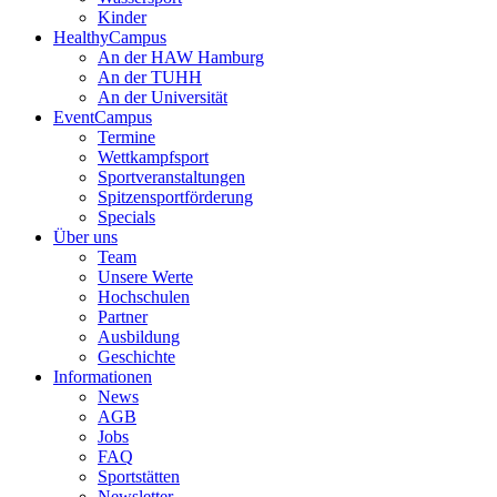
Kinder
HealthyCampus
An der HAW Hamburg
An der TUHH
An der Universität
EventCampus
Termine
Wettkampfsport
Sportveranstaltungen
Spitzensportförderung
Specials
Über uns
Team
Unsere Werte
Hochschulen
Partner
Ausbildung
Geschichte
Informationen
News
AGB
Jobs
FAQ
Sportstätten
Newsletter